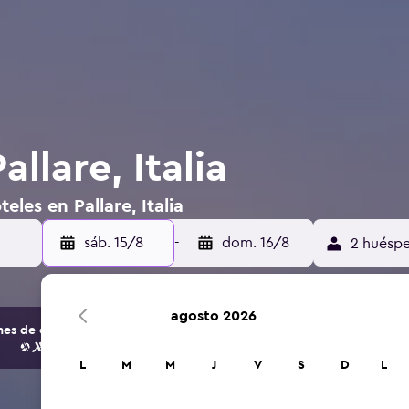
llare, Italia
eles en Pallare, Italia
sáb. 15/8
-
dom. 16/8
2 huéspe
agosto 2026
s de opciones de hoteles y alojamientos.
L
M
M
J
V
S
D
L