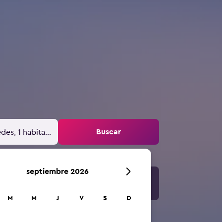
Buscar
des, 1 habitación
septiembre 2026
M
M
J
V
S
D