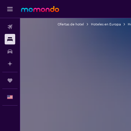
Ofertas de hotel
Hoteles en Europa
Ho
Vuelos
Alojamientos
Autos
Planifica con IA
Trips
Español