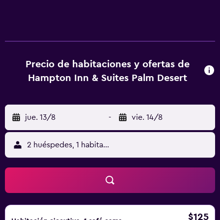
restricciones). Se ofrece servicio de limpieza todos los
días. En el alojamiento hay piscina al aire libre y bañera de
hidromasaje. Otros servicios de ocio y esparcimiento
incluyen gimnasio abierto las 24 horas.
Precio de habitaciones y ofertas de
Hampton Inn & Suites Palm Desert
jue. 13/8
-
vie. 14/8
2 huéspedes, 1 habitación
$125