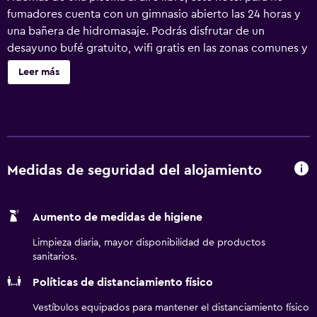
fumadores cuenta con un gimnasio abierto las 24 horas y
una bañera de hidromasaje. Podrás disfrutar de un
desayuno bufé gratuito, wifi gratis en las zonas comunes y
aparcamiento gratuito. También encontrarás café o té en
Leer más
las zonas comunes, un centro de negocios y una sala de
reuniones. Hampton Inn & Suites Palm Desert ofrece 88
alojamientos con minibar y cafetera y tetera. Las camas
están vestidas con ropa de cama de alta calidad. Se ofrece
una televisión de pantalla plana con canales por cable de
suscripción. Los huéspedes pueden utilizar los siguientes
Medidas de seguridad del alojamiento
servicios disponibles en las habitaciones: frigorífico y
microondas. Las habitaciones disponen de baño
Aumento de medidas de higiene
parcialmente abierto. Los baños están equipados con
ducha y bañera combinadas, artículos de higiene personal
Limpieza diaria, mayor disponibilidad de productos
gratuitos y secador de pelo. Dispone de acceso wifi a
sanitarios.
Internet en las habitaciones (de pago). Los servicios para
Políticas de distanciamiento físico
las personas de negocios incluyen escritorio y teléfono; se
ofrecen llamadas locales gratuitas (pueden existir
Vestíbulos equipados para mantener el distanciamiento físico