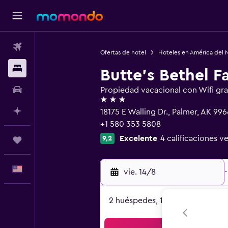
Vuelos
Ofertas de hotel
Hoteles en América del 
Alojamientos
Butte's Bethel 
Autos
Propiedad vacacional con Wifi gra
3 estrellas
Planifica con IA
18175 E Walling Dr., Palmer, AK 99
+1 580 353 5808
Excelente
4 calificaciones ve
9,2
Trips
Español
vie. 14/8
-
2 huéspedes, 1 habitación