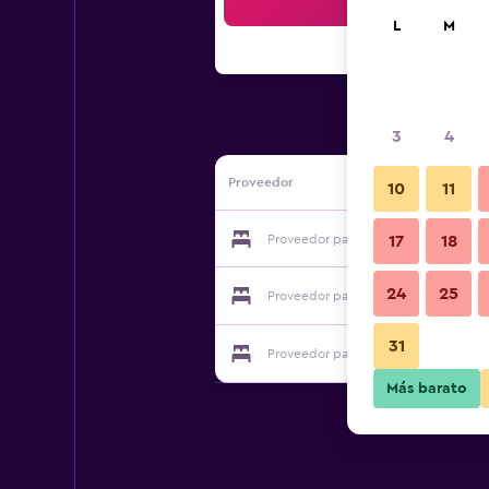
Bus
L
M
3
4
Proveedor
10
11
Proveedor para Butte's Bethel Farm 
17
18
24
25
Proveedor para Butte's Bethel Farm 
31
Proveedor para Butte's Bethel Farm 
Más barato