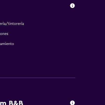
ría/tintorería
iones
namiento
arm B&B