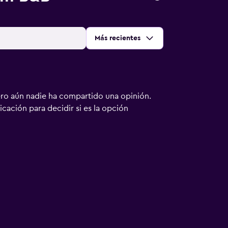
Ordenar por
:
Más recientes
ero aún nadie ha compartido una opinión.
bicación para decidir si es la opción