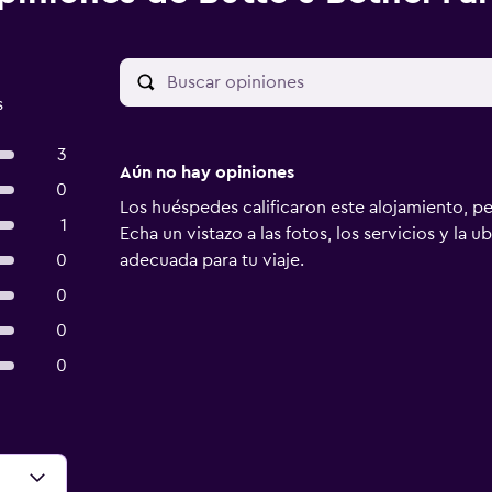
s
3
Aún no hay opiniones
0
Los huéspedes calificaron este alojamiento, p
1
Echa un vistazo a las fotos, los servicios y la u
0
adecuada para tu viaje.
0
0
0