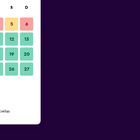
S
D
5
6
12
13
19
20
26
27
rellas