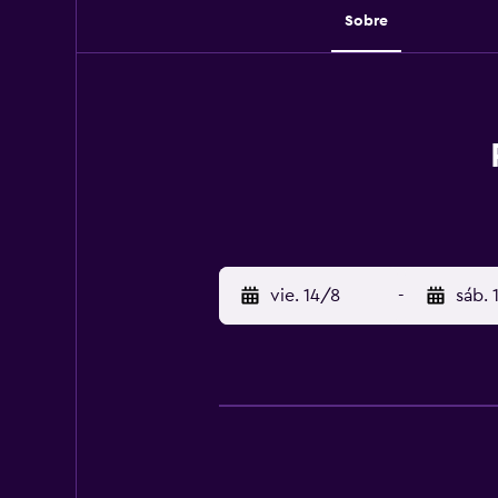
Sobre
vie. 14/8
-
sáb. 