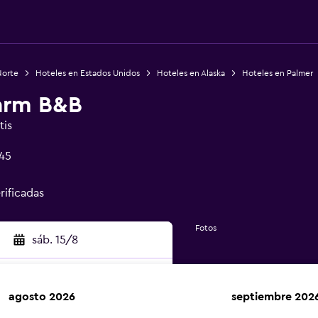
Norte
Hoteles en Estados Unidos
Hoteles en Alaska
Hoteles en Palmer
Farm B&B
tis
645
rificadas
Fotos
sáb. 15/8
agosto 2026
septiembre 202