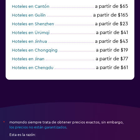
a partir de $65
Hoteles en Cantón
a partir de $165
Hoteles en Guilin
a partir de $23
Hoteles en Shenzhen
a partir de $41
Hoteles en Ürümqi
a partir de $43
Hoteles en Jinhua
a partir de $19
Hoteles en Chongqing
a partir de $77
Hoteles en Jinan
a partir de $61
Hoteles en Chengdu
Hoteles en Nantong
momondo siempre trata de obtener precios exactos, sin embargo,
*
los precios no están garantizados
.
Esta es la razón: