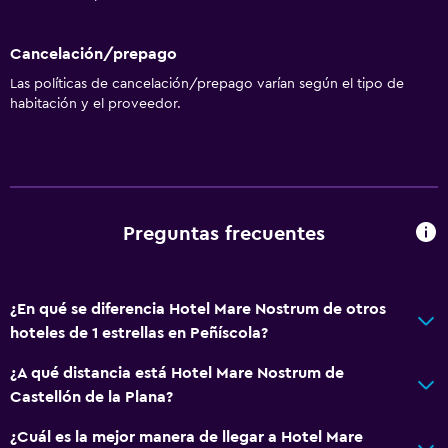
Plantas superiores accesibles por ascensor
Cancelación/prepago
Baño
Las políticas de cancelación/prepago varían según el tipo de
habitación y el proveedor.
Tina de baño
Bidé
Papel higiénico
Baño privado
Preguntas frecuentes
Habitación
Perchero
¿En qué se diferencia Hotel Mare Nostrum de otros
Enchufe cerca de la cama
hoteles de 1 estrellas en Peñíscola?
Armario o clóset
¿A qué distancia está Hotel Mare Nostrum de
Castellón de la Plana?
Aire libre
¿Cuál es la mejor manera de llegar a Hotel Mare