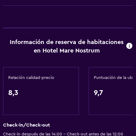
Alarma de humo
Papeleras
General
Acceso a la playa
Información de reserva de habitaciones
Vista al mar
en Hotel Mare Nostrum
Vista a la montaña
Piso de mosaico/mármol
Relación calidad-precio
Puntuación de la ubi
Vista a la ciudad
Espacio de almacenamiento
8,3
9,7
Accesibilidad y adecuación
Para no fumadores
Ascensor
Check-in/Check-out
Ascensor disponible
Check-in después de las 14:00 - Check-out antes de las 12:00