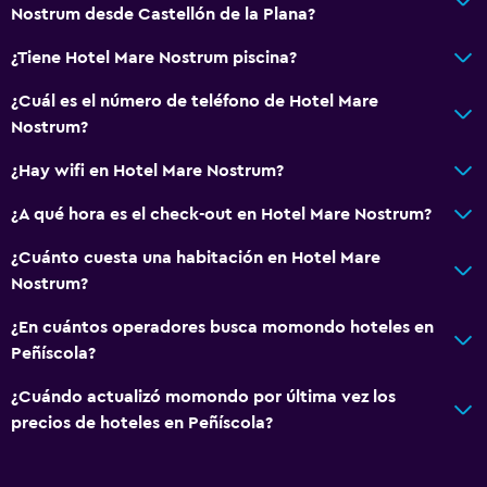
Terraza
Nostrum desde Castellón de la Plana?
Muebles de exterior
¿Tiene Hotel Mare Nostrum piscina?
Servicios y facilidades
¿Cuál es el número de teléfono de Hotel Mare
Nostrum?
Mostrador de información turística
Acceso con llave
¿Hay wifi en Hotel Mare Nostrum?
¿A qué hora es el check-out en Hotel Mare Nostrum?
Sistema de entretenimiento
¿Cuánto cuesta una habitación en Hotel Mare
TV
Nostrum?
Zona de trabajo
¿En cuántos operadores busca momondo hoteles en
Peñíscola?
Escritorio
¿Cuándo actualizó momondo por última vez los
Comedor
precios de hoteles en Peñíscola?
Cafetería