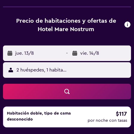
Hotel Mare Nostrum se sirve un desayuno continental. La
cafetería del hotel está en la planta superior y ofrece
vistas panorámicas a la bahía y la ciudad. El
Precio de habitaciones y ofertas de
establecimiento dispone de consigna de equipaje y
Hotel Mare Nostrum
mostrador de información turística. Está bien comunicado
con la autopista AP7 y se encuentra a unos 90 minutos en
coche de Valencia y el aeropuerto de Reus.
jue. 13/8
-
vie. 14/8
2 huéspedes, 1 habitación
$117
Habitación doble, tipo de cama
desconocido
por noche con tasas