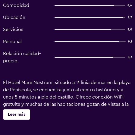
Comodidad
8,4
Ubicación
9,7
Servicios
8,0
Personal
9,1
Relación calidad-
8,3
precio
El Hotel Mare Nostrum, situado a 1ª línia de mar en la playa
de Peñíscola, se encuentra junto al centro histórico y a
unos 5 minutos a pie del castillo. Ofrece conexión WiFi
gratuita y muchas de las habitaciones gozan de vistas a la
playa y la costa. Las habitaciones cuentan con aire
Leer más
acondicionado, calefacción, suelo de baldosa, TV y
armario. El baño privado incluye bañera y artículos de
aseo gratuitos. Algunas habitaciones tienen balcón. En el