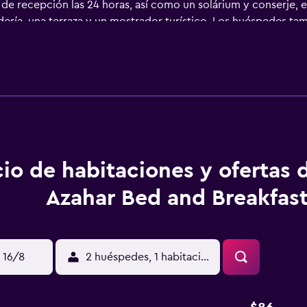
 de recepción las 24 horas, así como un solárium y conserje, 
ría, una terraza y un mostrador turístico. Los huéspedes ta
reakfast pone a su disposición habitaciones que incluyen una n
io de habitaciones y ofertas 
Azahar Bed and Breakfas
 16/8
2 huéspedes, 1 habitación