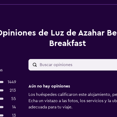
Opiniones de Luz de Azahar B
Breakfast
as
1449
Aún no hay opiniones
213
Los huéspedes calificaron este alojamiento, p
55
Echa un vistazo a las fotos, los servicios y la u
14
adecuada para tu viaje.
13