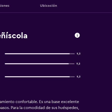
iones
Ubicación
eñíscola
9,3
9,2
9,3
ojamiento confortable. Es una base excelente
 pasos. Para la comodidad de sus huéspedes,