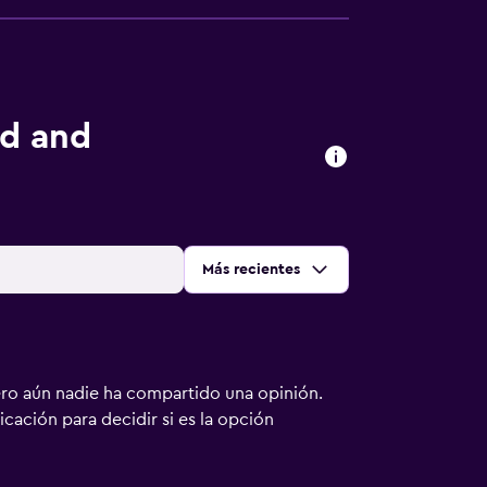
ed and
Ordenar por
:
Más recientes
ero aún nadie ha compartido una opinión.
bicación para decidir si es la opción