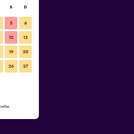
S
D
5
6
12
13
19
20
26
27
rellas