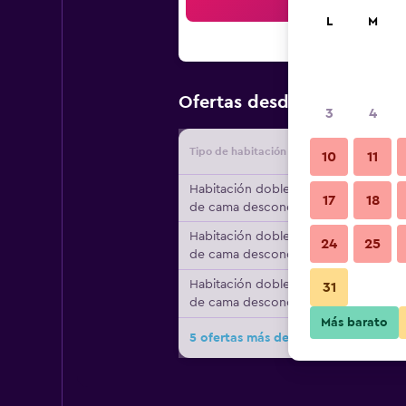
Bus
L
M
$86
Ofertas desde
/
Oferta má
3
4
Tipo de habitación
Proveedo
10
11
Habitación doble, tipo
17
18
de cama desconocido
Habitación doble, tipo
24
25
de cama desconocido
Habitación doble, tipo
31
de cama desconocido
Más barato
5 ofertas más de Luz de Azahar Bed