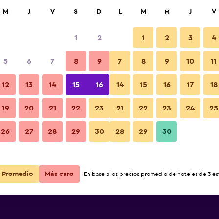
car
M
J
V
S
D
L
M
M
J
V
1
2
1
2
3
4
s barata de precio por noche
5
6
7
8
9
7
8
9
10
11
r
Total noche
12
13
14
15
16
14
15
16
17
18
$86
Ver oferta
19
20
21
22
23
21
22
23
24
25
26
27
28
29
30
28
29
30
$87
Ver oferta
$88
Ver oferta
Promedio
Más caro
En base a los precios promedio de hoteles de 3 est
 and Breakfast