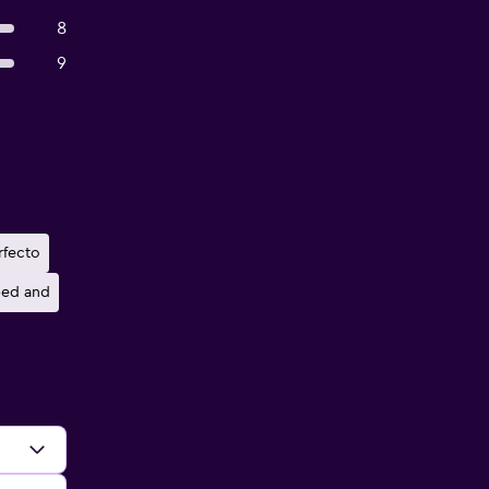
8
9
rfecto
ed and