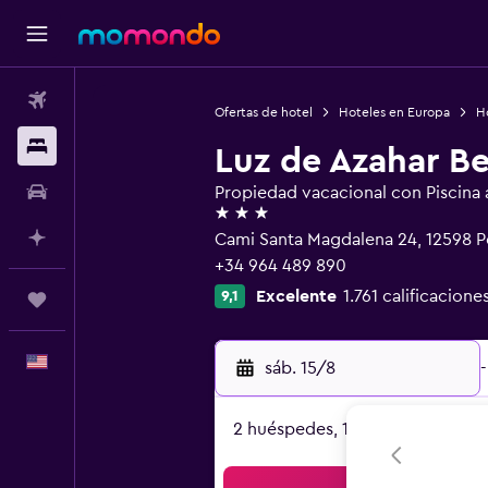
Vuelos
Ofertas de hotel
Hoteles en Europa
H
Alojamientos
Luz de Azahar B
Autos
Propiedad vacacional con Piscina al
3 estrellas
Planifica con IA
Cami Santa Magdalena 24, 12598 P
+34 964 489 890
Excelente
1.761 calificacione
9,1
Trips
Español
sáb. 15/8
-
2 huéspedes, 1 habitación