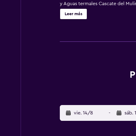
y Aguas termales Cascate del Muli
Leer más
P
vie. 14/8
-
sáb. 