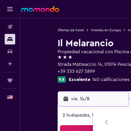
Vuelos
Ofertas de hotel
Hoteles en Europa
Ho
Alojamientos
Il Melarancio
Autos
Propiedad vacacional con Piscina al
3 estrellas
Planifica con IA
Strada Matteaccio 14, 01014 Pesci
+39 333 627 5899
Excelente
140 calificaciones
9,8
Trips
Español
vie. 14/8
-
2 huéspedes, 1 habitación