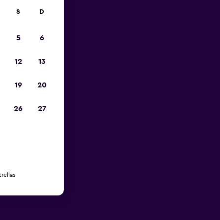
S
D
5
6
12
13
19
20
26
27
rellas