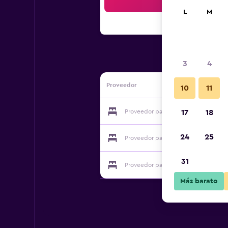
Bus
L
M
3
4
Proveedor
10
11
Proveedor para Il Melarancio
17
18
24
25
Proveedor para Il Melarancio
31
Proveedor para Il Melarancio
Más barato