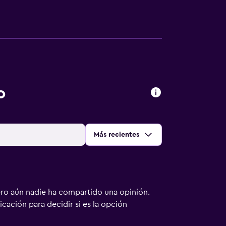
o
Ordenar por
:
Más recientes
ero aún nadie ha compartido una opinión.
bicación para decidir si es la opción