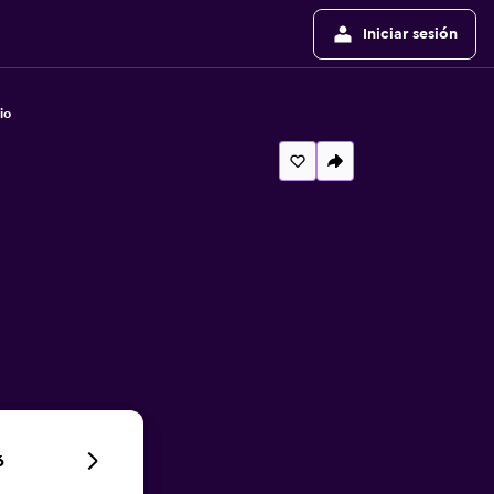
Iniciar sesión
io
6