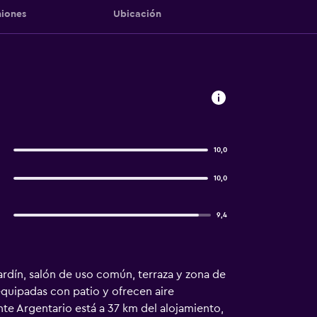
iones
Ubicación
10,0
10,0
9,4
 jardín, salón de uso común, terraza y zona de
equipadas con patio y ofrecen aire
te Argentario está a 37 km del alojamiento,