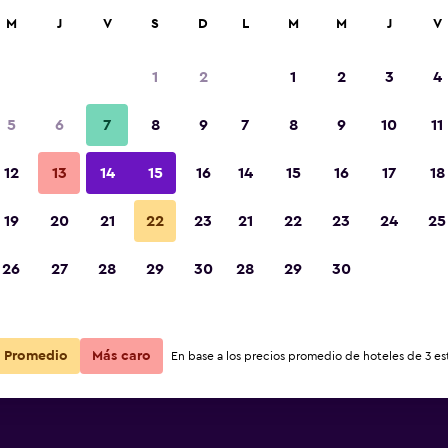
car
M
J
V
S
D
L
M
M
J
V
1
2
1
2
3
4
5
6
7
8
9
7
8
9
10
11
12
13
14
15
16
14
15
16
17
18
Ver precios
19
20
21
22
23
21
22
23
24
25
26
27
28
29
30
28
29
30
Ver precios
Ver precios
Promedio
Más caro
En base a los precios promedio de hoteles de 3 est