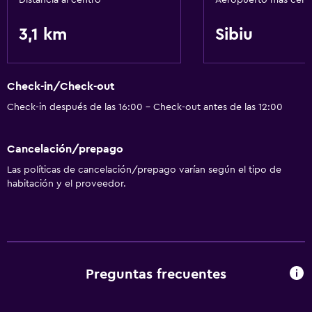
Distancia al centro
Aeropuerto más cer
Lavandería
3,1 km
Sibiu
Lavandería
Comedor
Check-in/Check-out
Minibar
Check-in después de las 16:00 - Check-out antes de las 12:00
General
Cancelación/prepago
Espacio de almacenamiento
Las políticas de cancelación/prepago varían según el tipo de
habitación y el proveedor.
Salud y seguridad
Caja fuerte
Ideal para familias
Preguntas frecuentes
Parque infantil