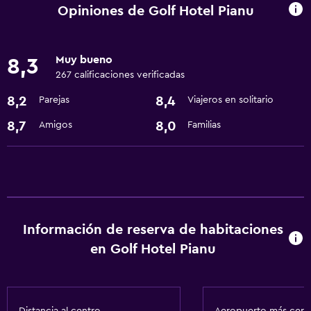
Senderismo
Opiniones de Golf Hotel Pianu
Servicios y facilidades
Muy bueno
8,3
Centro de negocios
267 calificaciones verificadas
Instalaciones para reuniones
8,2
8,4
Parejas
Viajeros en solitario
Servicios básicos
8,7
8,0
Amigos
Familias
Wifi gratis
Aire acondicionado
Accesibilidad y adecuación
Información de reserva de habitaciones
Áreas designadas para fumadores
en Golf Hotel Pianu
Baño
Secador de pelo