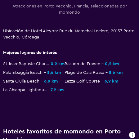
Atracciones en Porto Vecchio, Francia, seleccionadas por
Gorro de baño
momondo
Tina de baño
Secador de pelo
Ubicación de Hotel Alcyon: Rue du Marechal Leclerc, 20137 Porto
Papel higiénico
Vecchio, Córcega
Baño privado
Mejores lugares de interés
Ducha italiana
St Jean-Baptiste Church
0,2 km
Bastion de France
0,2 km
Palombaggia Beach
5,4 km
Plage de Cala Rossa
5,6 km
Salud y seguridad
Santa Giulia Beach
6,9 km
Lezza Golf Course
6,9 km
Limpieza diaria
La Chiappa Lighthouse
7,2 km
Botiquín de primeros auxilios
Cámaras CCTV en zonas comunes
Cámaras CCTV en el exterior
Seguridad las 24 horas
Hoteles favoritos de momondo en Porto