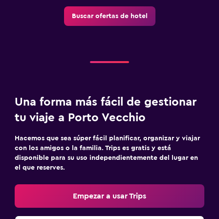
Estacionamiento
Buscar ofertas de hotel
Estacionamiento privado
Zona de trabajo
Fax/fotocopiadora
Escritorio
Una forma más fácil de gestionar
tu viaje a Porto Vecchio
Actividades
Bicicletas
Hacemos que sea súper fácil planificar, organizar y viajar
Windsurf
con los amigos o la familia. Trips es gratis y está
disponible para su uso independientemente del lugar en
el que reserves.
Ideal para familias
Cuna/cama nido disponibles
Empezar a usar Trips
Servicios de cuidado de niños (con cargos)