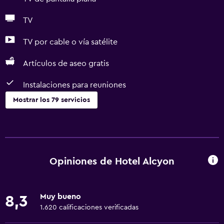
TV
TV por cable o vía satélite
Artículos de aseo gratis
Instalaciones para reuniones
Mostrar los 79 servicios
Accesibilidad y adecuación
Unidad accesible para personas en silla de ruedas
Accesibilidad
Opiniones de Hotel Alcyon
Ducha adaptada para silla de ruedas
Ascensor
Muy bueno
8,3
Ascensor disponible
1.620 calificaciones verificadas
Hipoalergénico