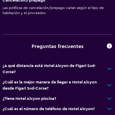
Cancelación/prepago
Champú
Las políticas de cancelación/prepago varían según el tipo de
Alarma de humo
habitación y el proveedor.
Calefacción
Gel de ducha
Aire acondicionado
Papeleras
Preguntas frecuentes
General
¿A qué distancia está Hotel Alcyon de Figari Sud-
Vista a una calle tranquila
Corse?
Vista al mar
¿Cuál es la mejor manera de llegar a Hotel Alcyon
Habitaciones insonorizadas
desde Figari Sud-Corse?
Insonorización
¿Tiene Hotel Alcyon piscina?
Teléfono
Piso de mosaico/mármol
¿Cuál es el número de teléfono de Hotel Alcyon?