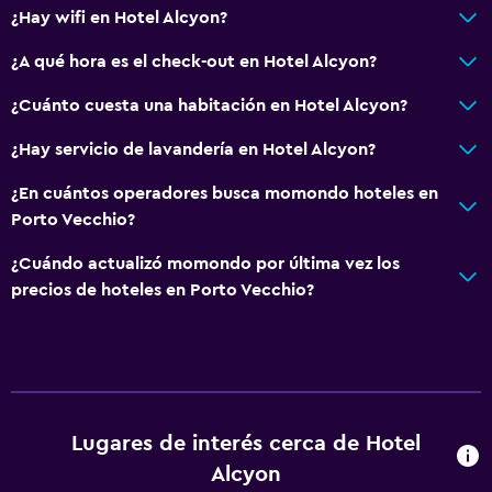
Vista a la ciudad
¿Hay wifi en Hotel Alcyon?
Espacio de almacenamiento
¿A qué hora es el check-out en Hotel Alcyon?
Servicios y facilidades
¿Cuánto cuesta una habitación en Hotel Alcyon?
Centro de negocios
¿Hay servicio de lavandería en Hotel Alcyon?
Servicio de despertador
¿En cuántos operadores busca momondo hoteles en
Caja fuerte
Porto Vecchio?
Instalaciones para reuniones
¿Cuándo actualizó momondo por última vez los
Acceso con tarjeta
precios de hoteles en Porto Vecchio?
Check-out exprés
Check-in/check-out privado
Recepción 24 horas
Lugares de interés cerca de Hotel
Baño
Alcyon
Ducha