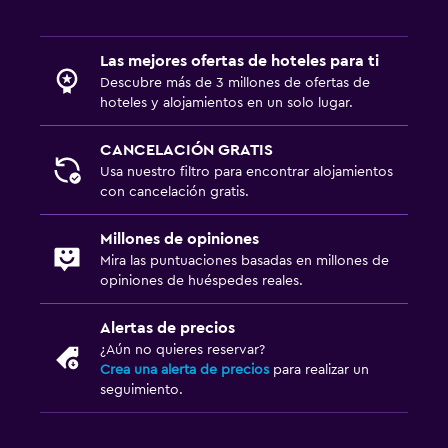
Despertador
Armario o clóset
Las mejores ofertas de hoteles para ti
Descubre más de 3 millones de ofertas de
hoteles y alojamientos en un solo lugar.
Comedor
Tetera eléctrica
CANCELACIÓN GRATIS
Usa nuestro filtro para encontrar alojamientos
Bar/lounge
con cancelación gratis.
Desayuno en la habitación
Cafetera
Millones de opiniones
Mira las puntuaciones basadas en millones de
opiniones de huéspedes reales.
Aire libre
Terraza/patio
Alertas de precios
¿Aún no quieres reservar?
Terraza
Crea una alerta de precios
para realizar un
Muebles de exterior
seguimiento.
Estacionamiento y transporte