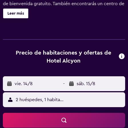
de bienvenida gratuito. También encontrarás un centro de
negocios, una sala de reuniones y servicios de conserjería.
Leer más
Hotel Alcyon Porto Vecchio ofrece 32 alojamientos con
aire acondicionado, caja fuerte y cafetera y tetera. Se
ofrece una televisión LCD con canales digitales. Los baños
están equipados con ducha, artículos de higiene personal
gratuitos y secador de pelo. Este hotel en Porto-Vecchio
ofrece acceso a Internet por cable y wifi gratis. Es posible
Precio de habitaciones y ofertas de
solicitar juegos de cama hipoalergénicos y tabla de
Hotel Alcyon
planchar con plancha. Se ofrece servicio de limpieza
todos los días. Se pueden practicar las actividades de ocio
y esparcimiento que se indican más abajo en las
vie. 14/8
-
sáb. 15/8
instalaciones o cerca del alojamiento (es posible que se
aplique un recargo).
2 huéspedes, 1 habitación