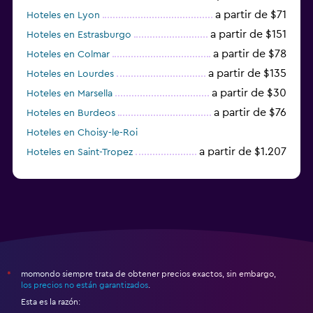
a partir de $71
Hoteles en Lyon
a partir de $151
Hoteles en Estrasburgo
a partir de $78
Hoteles en Colmar
a partir de $135
Hoteles en Lourdes
a partir de $30
Hoteles en Marsella
a partir de $76
Hoteles en Burdeos
Hoteles en Choisy-le-Roi
a partir de $1.207
Hoteles en Saint-Tropez
a partir de $68
Hoteles en Montpellier
momondo siempre trata de obtener precios exactos, sin embargo,
*
los precios no están garantizados
.
Esta es la razón: