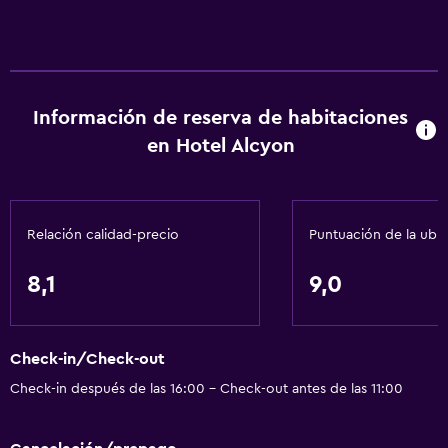
Almohada hipoalergénica
Para no fumadores
Lavabo bajo
Información de reserva de habitaciones
Fregadero bajo
en Hotel Alcyon
Inodoro con barras de apoyo
Plantas superiores accesibles por ascensor
Entrada privada
Relación calidad-precio
Puntuación de la ubi
Servicios básicos
8,1
9,0
Wifi gratis
Wifi disponible en todas las instalaciones
Check-in/Check-out
Internet
Check-in después de las 16:00 - Check-out antes de las 11:00
Extinguidor
Artículos de aseo gratis