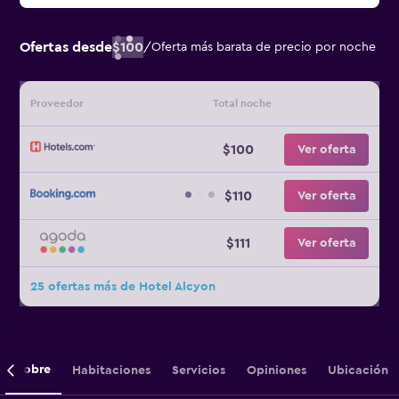
Ofertas desde
$100
/
Oferta más barata de precio por noche
Proveedor
Total noche
$100
Ver oferta
$110
Ver oferta
$111
Ver oferta
25 ofertas más de Hotel Alcyon
Sobre
Habitaciones
Servicios
Opiniones
Ubicación