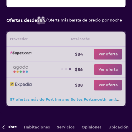
Ofertas desde
$84
/
Oferta más barata de precio por noche
Proveedor
Total noche
$84
Ver oferta
$86
Ver oferta
$88
Ver oferta
57 ofertas más de Port Inn and Suites Portsmouth, an Ascend Collection Hotel
Sobre
Habitaciones
Servicios
Opiniones
Ubicación