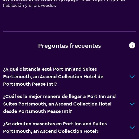
habitación y el proveedor.
Accesibilidad y adecuación
Habitaciones para no fumadores disponibles
Mascotas permitidas bajo consulta (pueden aplicar cargos
extra)
Preguntas frecuentes
Hipoalergénico
Áreas designadas para fumadores
¿A qué distancia está Port Inn and Suites
Salud y seguridad
Portsmouth, an Ascend Collection Hotel de
Portsmouth Pease Intl?
Cámaras CCTV en el exterior
Seguridad las 24 horas
¿Cuál es la mejor manera de llegar a Port Inn and
Suites Portsmouth, an Ascend Collection Hotel
Botiquín de primeros auxilios
desde Portsmouth Pease Intl?
Cámaras CCTV en zonas comunes
¿Se admiten mascotas en Port Inn and Suites
Portsmouth, an Ascend Collection Hotel?
Lavandería