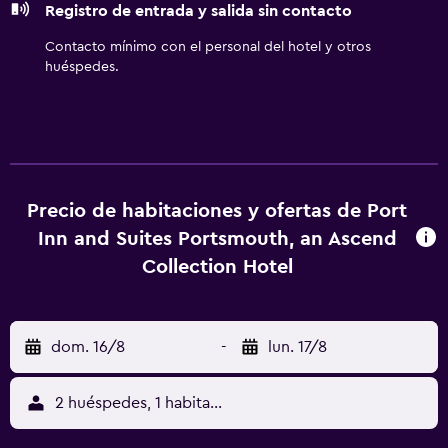
Registro de entrada y salida sin contacto
solicitar juegos de cama hipoalergénicos. Los servicios de
ocio y esparcimiento en este hotel incluyen piscina al aire
Contacto mínimo con el personal del hotel y otros
libre de temporada.
huéspedes.
Precio de habitaciones y ofertas de Port
Inn and Suites Portsmouth, an Ascend
Collection Hotel
dom. 16/8
-
lun. 17/8
2 huéspedes, 1 habitación