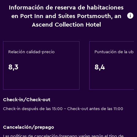
Cocina
Información de reserva de habitaciones
en Port Inn and Suites Portsmouth, an
Tetera/cafetera
Ascend Collection Hotel
Nevera
Cafetera
Microondas
Relación calidad-precio
Puntuación de la ubi
Cocina
Cocineta
8,3
8,4
Aire libre
Terraza/patio
Check-in/Check-out
Sillas de playa
Check-in después de las 15:00 - Check-out antes de las 11:00
Parrilla
Área de picnic
Cancelación/prepago
Jardín
Las políticas de cancelación/prepago varían según el tipo de