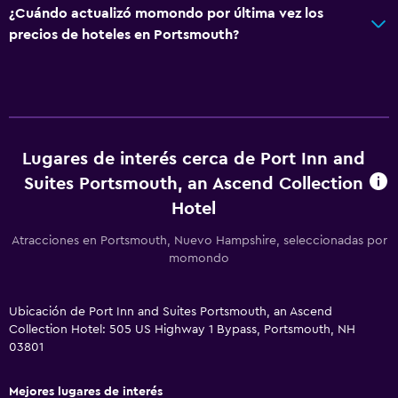
¿Cuándo actualizó momondo por última vez los
precios de hoteles en Portsmouth?
Zona de trabajo
Fax/fotocopiadora
Escritorio
Actividades
Lugares de interés cerca de Port Inn and
Clases de cocina
Suites Portsmouth, an Ascend Collection
Observación de ballenas
Hotel
Atracciones en Portsmouth, Nuevo Hampshire, seleccionadas por
General
momondo
Habitaciones familiares
Zona de estar
Ubicación de Port Inn and Suites Portsmouth, an Ascend
Collection Hotel: 505 US Highway 1 Bypass, Portsmouth, NH
03801
Servicios y facilidades
Check-out exprés
Mejores lugares de interés