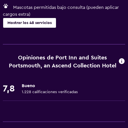
Mascotas permitidas bajo consulta (pueden aplicar
cargos extra)
Mostrar los 48 servicios
Servicios básicos
Wifi gratis
Wifi disponible en todas las instalaciones
Opiniones de Port Inn and Suites
Internet
Portsmouth, an Ascend Collection Hotel
Ropa de cama
Extinguidor
Bueno
7,8
Aire acondicionado
1.228 calificaciones verificadas
Artículos de aseo gratis
Alarma de humo
Calefacción