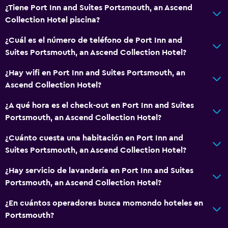
Lavandería
¿Tiene Port Inn and Suites Portsmouth, an Ascend
Collection Hotel piscina?
Servicios de lavandería/tintorería
Plancha y tabla de planchar
¿Cuál es el número de teléfono de Port Inn and
Suites Portsmouth, an Ascend Collection Hotel?
Estacionamiento y transporte
¿Hay wifi en Port Inn and Suites Portsmouth, an
Estacionamiento gratuito
Ascend Collection Hotel?
Estacionamiento privado
¿A qué hora es el check-out en Port Inn and Suites
Portsmouth, an Ascend Collection Hotel?
Sistema de entretenimiento
¿Cuánto cuesta una habitación en Port Inn and
Radio
Suites Portsmouth, an Ascend Collection Hotel?
TV
¿Hay servicio de lavandería en Port Inn and Suites
Portsmouth, an Ascend Collection Hotel?
Baño
¿En cuántos operadores busca momondo hoteles en
Secador de pelo
Portsmouth?
Baño privado