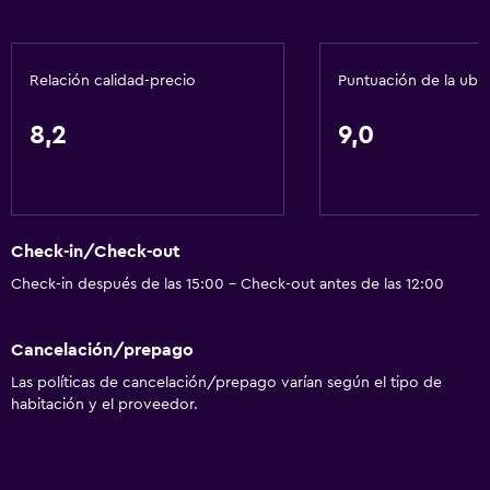
Restaurante
Bar/lounge
Relación calidad-precio
Puntuación de la ubi
Tetera/cafetera
La comida se puede entregar en el alojamiento
8,2
9,0
Cafetería
Servicios y facilidades
Check-in/Check-out
Cajero automático/banco
Check-in después de las 15:00 - Check-out antes de las 12:00
Centro de negocios
Caja fuerte
Cancelación/prepago
Instalaciones para reuniones
Las políticas de cancelación/prepago varían según el tipo de
Servicio de habitaciones
habitación y el proveedor.
Mostrador de información turística
Recepción 24 horas