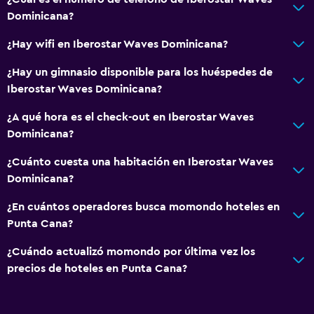
General
Dominicana?
Habitaciones familiares
¿Hay wifi en Iberostar Waves Dominicana?
Zona de estar
¿Hay un gimnasio disponible para los huéspedes de
Vista al jardín
Iberostar Waves Dominicana?
Sofá
¿A qué hora es el check-out en Iberostar Waves
Piso de mosaico/mármol
Dominicana?
¿Cuánto cuesta una habitación en Iberostar Waves
Ideal para familias
Dominicana?
Cuidado de niños o guardería
¿En cuántos operadores busca momondo hoteles en
Cuna/cama nido disponibles
Punta Cana?
Comidas para niños
¿Cuándo actualizó momondo por última vez los
Buffet infantil
precios de hoteles en Punta Cana?
Club infantil