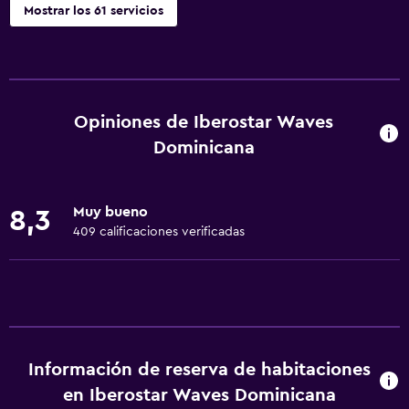
Mostrar los 61 servicios
Servicios básicos
Wifi gratis
Wifi disponible en todas las instalaciones
Opiniones de Iberostar Waves
Internet
Dominicana
Ventilador
Artículos de aseo gratis
Muy bueno
8,3
Alarma de humo
409 calificaciones verificadas
Aire acondicionado
Papeleras
Comedor
Minibar
Información de reserva de habitaciones
en Iberostar Waves Dominicana
Bar de tapas