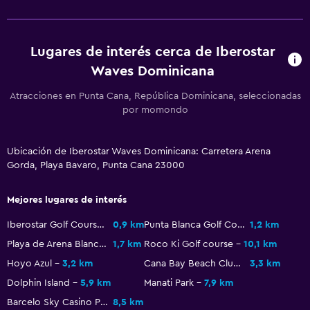
Actividades
Casino
Golf
Lugares de interés cerca de Iberostar
Buceo
Waves Dominicana
Entretenimiento nocturno
Atracciones en Punta Cana, República Dominicana, seleccionadas
por momondo
Aire libre
Terraza/patio
Ubicación de Iberostar Waves Dominicana: Carretera Arena
Gorda, Playa Bavaro, Punta Cana 23000
Playa privada
Jardín
Mejores lugares de interés
Iberostar Golf Course
0,9 km
Punta Blanca Golf Course
1,2 km
Gimnasio
Playa de Arena Blanca
1,7 km
Roco Ki Golf course
10,1 km
Clases de fitness
Hoyo Azul
3,2 km
Cana Bay Beach Club & Golf Resort
3,3 km
Gimnasio
Dolphin Island
5,9 km
Manati Park
7,9 km
Tenis
Barcelo Sky Casino Punta Cana
8,5 km