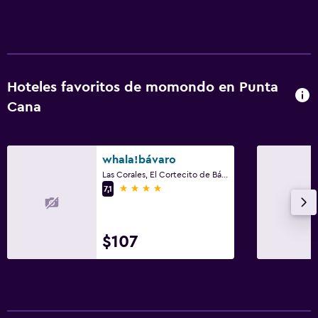
Estacionamiento y transporte
Estacionamiento gratuito
Estacionamiento privado
Hoteles favoritos de momondo en Punta
Cana
Sistema de entretenimiento
Radio
whala!bávaro
TV de pantalla plana
Las Corales, El Cortecito de Bávaro, Punta Cana
4 estrellas
7,1
Accesibilidad y adecuación
Ascensor
$107
Para no fumadores
Habitación
Armario o clóset