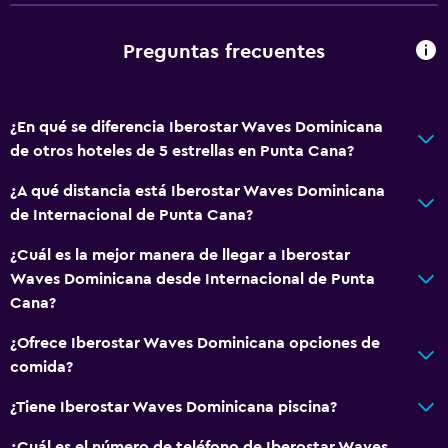
Piscina y spa
Preguntas frecuentes
Masajes
Spa
¿En qué se diferencia Iberostar Waves Dominicana
Bañera de hidromasaje
de otros hoteles de 5 estrellas en Punta Cana?
Piscina al aire libre
¿A qué distancia está Iberostar Waves Dominicana
Sauna
de Internacional de Punta Cana?
Baño
¿Cuál es la mejor manera de llegar a Iberostar
Waves Dominicana desde Internacional de Punta
Ducha
Cana?
Secador de pelo
¿Ofrece Iberostar Waves Dominicana opciones de
Aseo
comida?
Papel higiénico
¿Tiene Iberostar Waves Dominicana piscina?
Baño privado
¿Cuál es el número de teléfono de Iberostar Waves