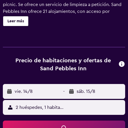
pícnic. Se ofrece un servicio de limpieza a petición. Sand
Pebbles Inn ofrece 21 alojamientos, con acceso por
pasillos exteriores y cafetera y tetera y secador de pelo.
Leer más
Las habitaciones disponen de balcón o patio con
mobiliario. Estos alojamientos con mobiliario y
decoración diferentes disponen de una zona de estar
separada e incluyen escritorio. Se ofrece frigorífico y
microondas. Los baños están equipados con ducha y
artículos de higiene personal gratuitos. Este hotel en
Precio de habitaciones y ofertas de
Qualicum Beach ofrece acceso a Internet wifi gratis. Se
Sand Pebbles Inn
ofrece una televisión de pantalla plana con canales por
cable. Es posible solicitar secador de pelo y cambio de
sábanas. Se ofrece servicio de limpieza todos los días. Se
vie. 14/8
-
sáb. 15/8
pueden practicar las actividades de ocio y esparcimiento
que se indican más abajo en las instalaciones o cerca del
alojamiento (es posible que se aplique un recargo).
2 huéspedes, 1 habitación