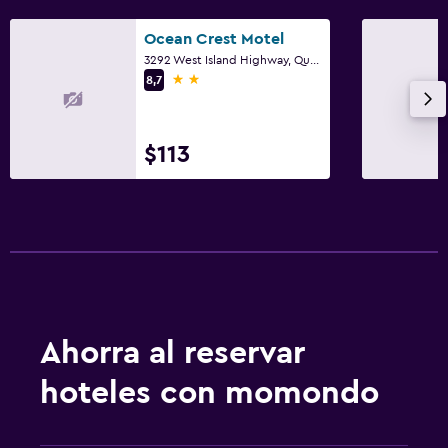
Ocean Crest Motel
3292 West Island Highway, Qualicum Beach, BC
2 estrellas
8,7
$113
Ahorra al reservar
hoteles con momondo