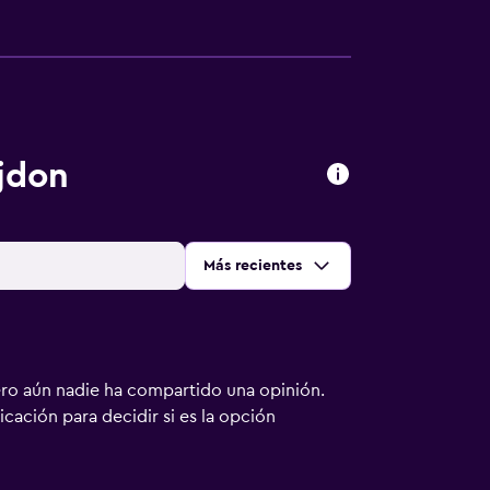
jdon
Ordenar por
:
Más recientes
ero aún nadie ha compartido una opinión.
bicación para decidir si es la opción