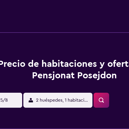
roje y a 27 km de Dźwirzyno. El aeropuerto más cercano es e
 10 kg.
Precio de habitaciones y ofer
Pensjonat Posejdon
15/8
2 huéspedes, 1 habitación