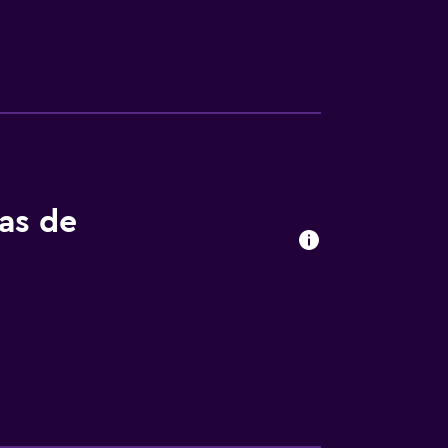
l de Szczecin Goleniów, ubicado a 56 km.
tas de