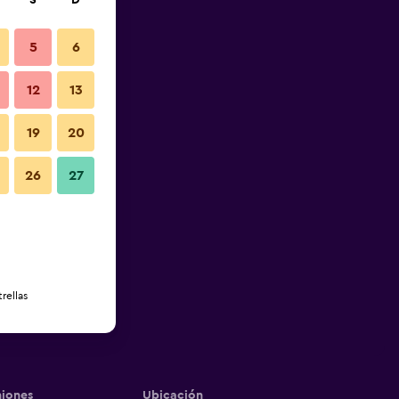
S
D
5
6
12
13
19
20
26
27
rellas
iones
Ubicación