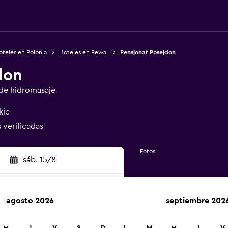
teles en Polonia
Hoteles en Rewal
Pensjonat Posejdon
don
de hidromasaje
kie
s verificadas
Fotos
sáb. 15/8
agosto 2026
septiembre 202
car