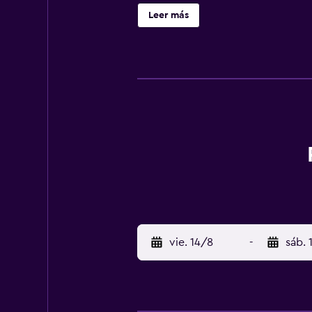
Posejdon está a 41 km de Międzyzd
Leer más
Solo se admiten mascotas de hasta
vie. 14/8
-
sáb. 