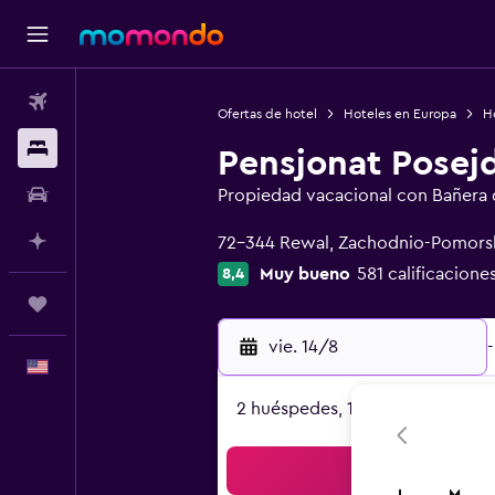
Vuelos
Ofertas de hotel
Hoteles en Europa
Ho
Alojamientos
Pensjonat Posej
Autos
Propiedad vacacional con Bañera 
Categoría 0
Planifica con IA
72-344 Rewal, Zachodnio-Pomors
Muy bueno
581 calificacione
8,4
Trips
vie. 14/8
-
Español
2 huéspedes, 1 habitación
Bus