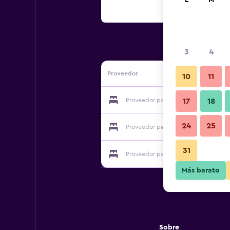
L
M
3
4
Proveedor
10
11
Proveedor para Pensjonat Posejdon
17
18
24
25
Proveedor para Pensjonat Posejdon
31
Proveedor para Pensjonat Posejdon
Más barato
Sobre