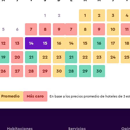
M
J
V
S
D
L
M
M
J
V
1
2
1
2
3
4
5
6
7
8
9
7
8
9
10
11
12
13
14
15
16
14
15
16
17
18
Ver precios
19
20
21
22
23
21
22
23
24
25
26
27
28
29
30
28
29
30
Ver precios
Ver precios
Promedio
Más caro
En base a los precios promedio de hoteles de 3 est
Habitaciones
Servicios
Opin