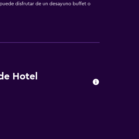
 puede disfrutar de un desayuno buffet o
s. Viale Ceccarini está a 5 min a pie del
stá a 4 km.
 de Hotel