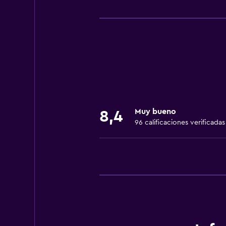
Accesibilidad y adecuación
Almohada hipoalergénica
Para no fumadores
Lavabo bajo
Fregadero bajo
Almohada sin plumas
Áreas designadas para fumadores
Muy bueno
8,4
Entrada privada
96 calificaciones verificadas
Mascotas permitidas bajo consulta
Accesibilidad
Ducha adaptada para silla de rued
Ascensor
Ascensor disponible
Inodoro con barras de apoyo