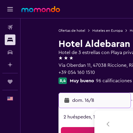
Vuelos
Ofertas de hotel
Hoteles en Europa
Ho
Alojamientos
Hotel Aldebaran
Autos
Hotel de 3 estrellas con Playa priv
3 estrellas
Planifica con IA
Via Oberdan 11, 47038 Riccione, R
+39 054 160 1510
Muy bueno
96 calificaciones
8,4
Trips
Español
dom. 16/8
-
2 huéspedes, 1 habitación