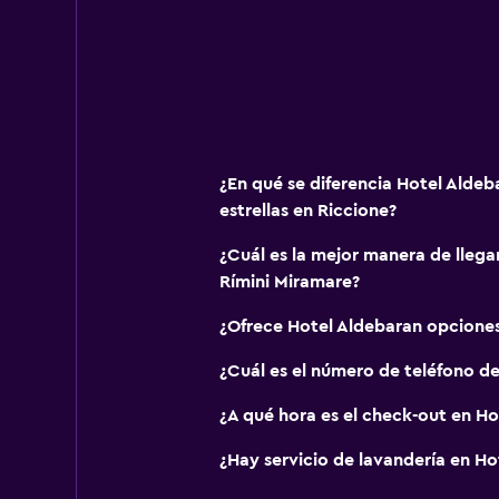
General
Habitaciones familiares
Vista al jardín
Vista al patio interior
¿En qué se diferencia Hotel Aldeb
Posibilidad de habitaciones conec
estrellas en Riccione?
Casilleros
¿Cuál es la mejor manera de llega
Espacio de almacenamiento
Rímini Miramare?
Vista a una calle tranquila
¿Ofrece Hotel Aldebaran opcione
Vista al mar
¿Cuál es el número de teléfono d
Insonorización
¿A qué hora es el check-out en Ho
Teléfono
Piso de mosaico/mármol
¿Hay servicio de lavandería en Ho