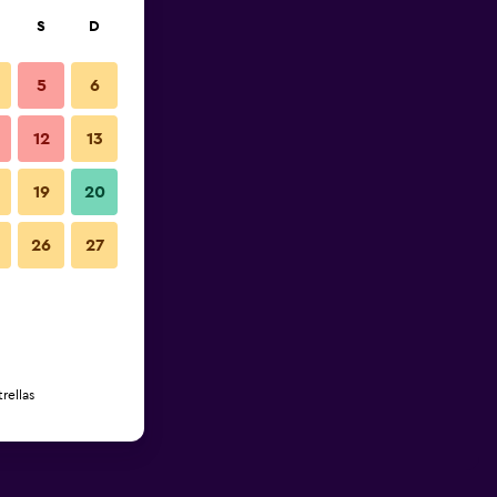
S
D
5
6
12
13
19
20
26
27
rellas