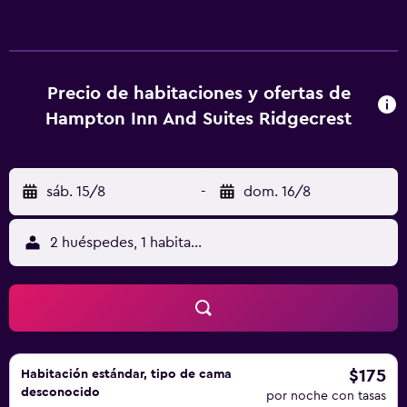
todos los días. Los servicios de ocio y esparcimiento en
este hotel incluyen una piscina al aire libre y gimnasio
abierto las 24 horas. Se pueden practicar las actividades
de ocio y esparcimiento que se indican más abajo en las
instalaciones o cerca del alojamiento (es posible que se
Precio de habitaciones y ofertas de
aplique un recargo).
Hampton Inn And Suites Ridgecrest
sáb. 15/8
-
dom. 16/8
2 huéspedes, 1 habitación
$175
Habitación estándar, tipo de cama
desconocido
por noche con tasas