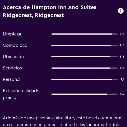
Acerca de Hampton Inn And Suites
Ridgecrest, Ridgecrest
Limpieza
9,2
Comodidad
9,0
Ubicación
8,8
Servicios
8,9
Personal
9,1
Relación calidad-
8,4
precio
Además de una piscina al aire libre, este hotel cuenta con
un restaurante y un gimnasio abierto las 24 horas. Podrás