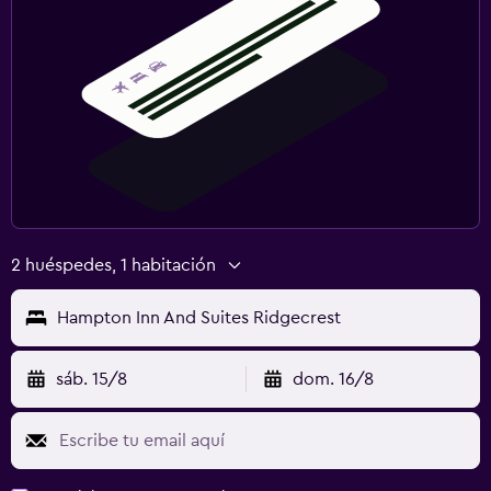
2 huéspedes, 1 habitación
Hampton Inn And Suites Ridgecrest
sáb. 15/8
dom. 16/8