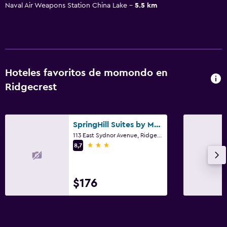
Naval Air Weapons Station China Lake
5.5 km
Hoteles favoritos de momondo en
Ridgecrest
SpringHill Suites by Marriott Ridgecrest
113 East Sydnor Avenue, Ridgecrest, CA
3 estrellas
8,7
$176