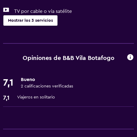
TV por cable o vía satélite
Mostrar los 3 servicios
Sistema de entretenimiento
TV por cable o vía satélite
Opiniones de B&B Vila Botafogo
Lavandería
Lavandería
Bueno
7,1
2 calificaciones verificadas
Servicios básicos
7,1
Viajeros en solitario
Wifi gratis