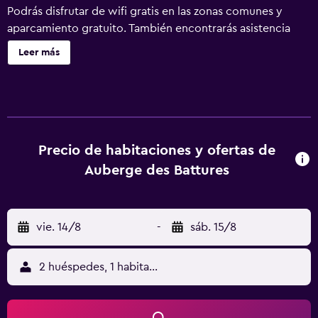
Podrás disfrutar de wifi gratis en las zonas comunes y
aparcamiento gratuito. También encontrarás asistencia
turística y para la compra de entradas, un jardín y un área
Leer más
de pícnic. Battures Hotel Fjord Saguenay ofrece 32
alojamientos con aire acondicionado, cafetera y tetera y
albornoces. Se ofrece televisión por cable. Los huéspedes
pueden navegar por la web gracias a nuestro acceso a
Internet wifi gratis. Los servicios para las personas de
negocios incluyen escritorio y teléfono; se ofrecen
Precio de habitaciones y ofertas de
llamadas locales gratuitas (pueden existir restricciones).
Auberge des Battures
Las habitaciones también incluyen secador de pelo y tabla
de planchar con plancha. Se ofrece servicio de limpieza
todos los días. Se pueden practicar las actividades de ocio
vie. 14/8
-
sáb. 15/8
y esparcimiento que se indican más abajo en las
instalaciones o cerca del alojamiento (es posible que se
aplique un recargo).
2 huéspedes, 1 habitación