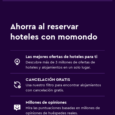
Terraza
Chimenea exterior
Área de picnic
Ahorra al reservar
Jardín
hoteles con momondo
Sistema de entretenimiento
TV de pantalla plana
Las mejores ofertas de hoteles para ti
Sala de estar/TV compartida
Descubre más de 3 millones de ofertas de
hoteles y alojamientos en un solo lugar.
TV por cable o vía satélite
TV
CANCELACIÓN GRATIS
Usa nuestro filtro para encontrar alojamientos
con cancelación gratis.
Salud y seguridad
Limpieza diaria
Millones de opiniones
Mira las puntuaciones basadas en millones de
Botiquín de primeros auxilios
opiniones de huéspedes reales.