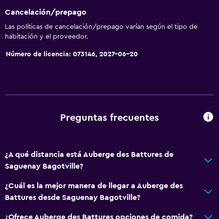
Extinguidor
Cancelación/prepago
Artículos de aseo gratis
Las políticas de cancelación/prepago varían según el tipo de
Champú
habitación y el proveedor.
Alarma de humo
Número de licencia: 073146, 2027-06-20
Calefacción
Gel de ducha
Aire acondicionado
Papeleras
Preguntas frecuentes
Baño
¿A qué distancia está Auberge des Battures de
Inodoro adaptado
Saguenay Bagotville?
Ducha
¿Cuál es la mejor manera de llegar a Auberge des
Gorro de baño
Battures desde Saguenay Bagotville?
Tina de baño
¿Ofrece Auberge des Battures opciones de comida?
Secador de pelo