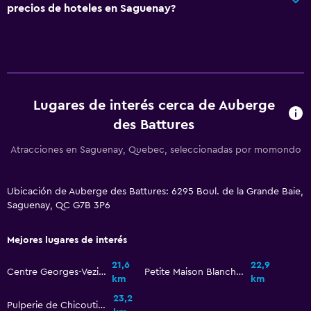
precios de hoteles en Saguenay?
General
Vista al río
Habitaciones familiares
Vista al jardín
Lugares de interés cerca de Auberge
Piso de parquet o madera noble
des Battures
Vista al patio interior
Atracciones en Saguenay, Quebec, seleccionadas por momondo
Sofá
Alfombrado
Ubicación de Auberge des Battures: 6295 Boul. de la Grande Baie,
Saguenay, QC G7B 3P6
Espacio de almacenamiento
Mejores lugares de interés
Actividades
21,6
22,9
Pesca
Centre Georges-Vezina
Petite Maison Blanche Museum
km
km
Juegos de mesa/rompecabezas
23,2
Pulperie de Chicoutimi Regional Museum