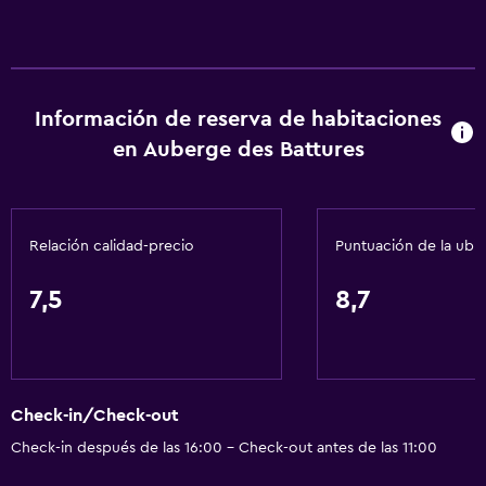
Ascensor disponible
Estacionamiento accesible
Almohada hipoalergénica
Información de reserva de habitaciones
Para no fumadores
en Auberge des Battures
Fregadero bajo
Almohada sin plumas
Inodoro con barras de apoyo
Relación calidad-precio
Puntuación de la ubi
Plantas superiores accesibles por ascensor
7,5
8,7
Servicios básicos
Wifi gratis
Wifi disponible en todas las instalaciones
Check-in/Check-out
Internet
Check-in después de las 16:00 - Check-out antes de las 11:00
Toallas