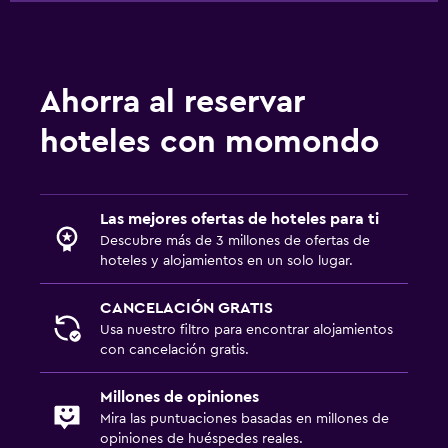
Aire libre
Terraza/patio
Ahorra al reservar
Terraza
hoteles con momondo
Lavandería
Plancha y tabla de planchar
Las mejores ofertas de hoteles para ti
Zona de trabajo
Descubre más de 3 millones de ofertas de
hoteles y alojamientos en un solo lugar.
Escritorio
CANCELACIÓN GRATIS
Servicios y facilidades
Usa nuestro filtro para encontrar alojamientos
con cancelación gratis.
Check-in/check-out privado
Millones de opiniones
Mira las puntuaciones basadas en millones de
opiniones de huéspedes reales.