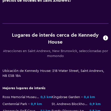
precios de hoteles en Saint Andrews?
Tetera/cafetera
Nevera
Cafetera
Actividades
Lugares de interés cerca de Kennedy
House
Observación de ballenas
Acceso a la playa
Atracciones en Saint Andrews, New Brunswick, seleccionadas por
momondo
Casino
Entretenimiento nocturno
Ubicación de Kennedy House: 218 Water Street, Saint Andrews,
Mesa de billar
NB E5B 1B4
Habitación
Mejores lugares de interés
Enchufe cerca de la cama
Ross Memorial Museum
0,3 km
Kingsbrae Garden
0,6 km
Despertador
Centennial Park
0,9 km
St. Andrews Blockhouse
0,9 km
Algonquin Golf Course
2,1 km
Fundy Discovery Aquarium
2,5 km