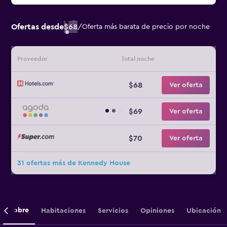
Ofertas desde
$68
/
Oferta más barata de precio por noche
Proveedor
Total noche
$68
Ver oferta
$69
Ver oferta
$70
Ver oferta
31 ofertas más de Kennedy House
Sobre
Habitaciones
Servicios
Opiniones
Ubicación