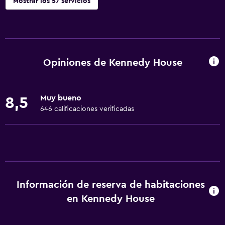
Mostrar los 57 servicios
Servicios básicos
Wifi gratis
Ropa de cama
Opiniones de Kennedy House
Toallas
Ventilador
Muy bueno
8,5
Extinguidor
646 calificaciones verificadas
Artículos de aseo gratis
Champú
Alarma de humo
Calefacción
Información de reserva de habitaciones
Gel de ducha
en Kennedy House
Aire acondicionado
Papeleras