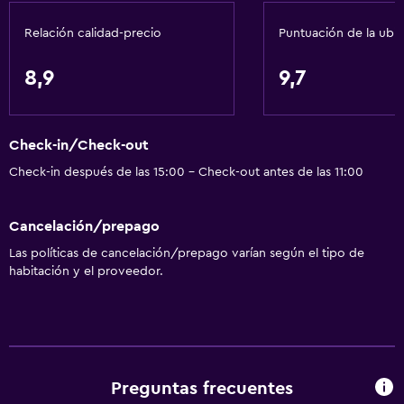
Acondicionador
Relación calidad-precio
Puntuación de la ubi
Baño
8,9
9,7
Ducha
Gorro de baño
Check-in/Check-out
Tina de baño
Check-in después de las 15:00 - Check-out antes de las 11:00
Secador de pelo
Aseo
Cancelación/prepago
Papel higiénico
Las políticas de cancelación/prepago varían según el tipo de
Baño privado
habitación y el proveedor.
General
Vista al mar
Zona de estar
Preguntas frecuentes