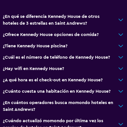
Posibilidad de habitaciones conectadas
Alfombrado
¿En qué se diferencia Kennedy House de otros
Vista a la ciudad
hoteles de 3 estrellas en Saint Andrews?
Espacio de almacenamiento
¿Ofrece Kennedy House opciones de comida?
Accesibilidad y adecuación
¿Tiene Kennedy House piscina?
Habitaciones para no fumadores disponibles
¿Cuál es el número de teléfono de Kennedy House?
Solo adultos
¿Hay wifi en Kennedy House?
Ascensor
Ascensor disponible
¿A qué hora es el check-out en Kennedy House?
Plantas superiores accesibles por ascensor
¿Cuánto cuesta una habitación en Kennedy House?
¿En cuántos operadores busca momondo hoteles en
Comedor
Saint Andrews?
Restaurante
¿Cuándo actualizó momondo por última vez los
Bar/lounge