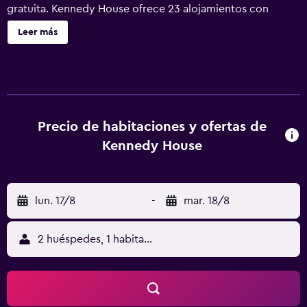
gratuita. Kennedy House ofrece 23 alojamientos con
cafetera y tetera y secador de pelo. Cada alojamiento
Leer más
tiene un mobiliario y decoración diferentes. Se ofrece
frigorífico y microondas. Los baños están equipados con
ducha y bañera combinadas. Este hotel en St. Andrews
ofrece acceso a Internet wifi gratis. Se ofrece una
televisión de pantalla plana con canales por cable. Se
ofrece servicio de limpieza todos los días.
Precio de habitaciones y ofertas de
Kennedy House
lun. 17/8
-
mar. 18/8
2 huéspedes, 1 habitación