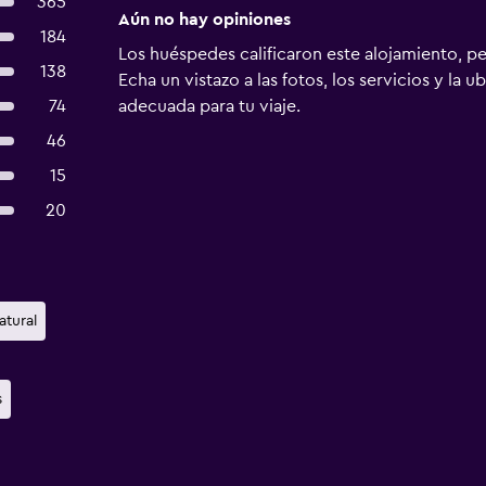
365
Aún no hay opiniones
184
Los huéspedes calificaron este alojamiento, p
138
Echa un vistazo a las fotos, los servicios y la u
74
adecuada para tu viaje.
46
15
20
atural
s