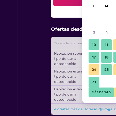
Bus
L
M
$122
Ofertas desde
/
Oferta m
3
4
Tipo de habitación
Proveedo
10
11
Habitación superior,
17
18
tipo de cama
desconocido
24
25
Habitación estándar,
tipo de cama
desconocido
31
Habitación estándar,
Más barato
tipo de cama
desconocido
6 ofertas más de Horacio Quiroga R