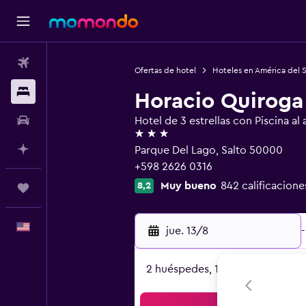
Vuelos
Ofertas de hotel
Hoteles en América del 
Alojamientos
Horacio Quiroga
Autos
Hotel de 3 estrellas con Piscina al a
3 estrellas
Planifica con IA
Parque Del Lago, Salto 50000
+598 2626 0316
Muy bueno
842 calificacione
8,2
Trips
Español
jue. 13/8
-
2 huéspedes, 1 habitación