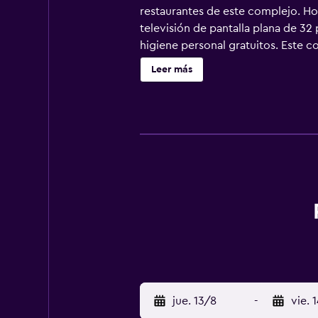
restaurantes de este complejo. Ho
televisión de pantalla plana de 32
higiene personal gratuitos. Este co
al aire libre y un parque acuático 
Leer más
hidromasaje. Además de una piscina
actividades de ocio y esparcimient
recargo).
jue. 13/8
-
vie. 