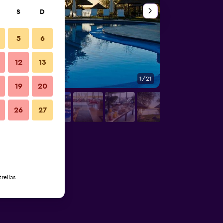
S
D
5
6
12
13
1/21
Otros
19
20
26
27
rellas