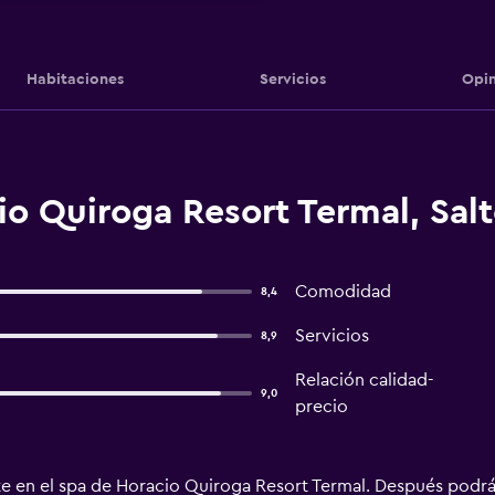
Habitaciones
Servicios
Opin
o Quiroga Resort Termal, Sal
Comodidad
8,4
Servicios
8,9
Relación calidad-
9,0
precio
jate en el spa de Horacio Quiroga Resort Termal. Después podrás