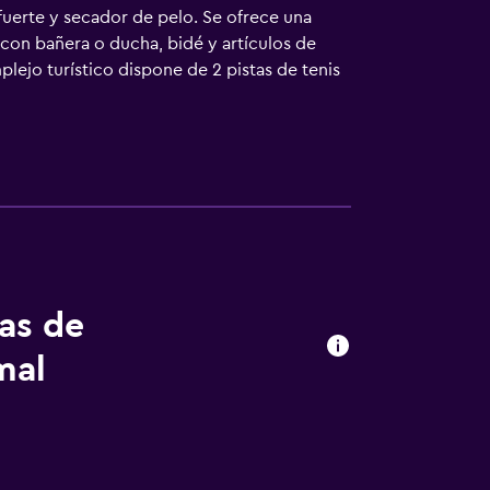
fuerte y secador de pelo. Se ofrece una
 con bañera o ducha, bidé y artículos de
plejo turístico dispone de 2 pistas de tenis
hay 4 piscinas al aire libre y 2 bañeras de
a y gimnasio. Se pueden practicar las
lojamiento (es posible que se aplique un
tas de
mal