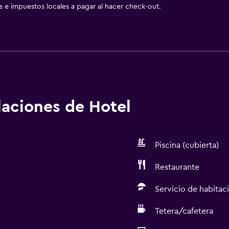
as e impuestos locales a pagar al hacer check-out.
alaciones de Hotel
Piscina (cubierta)
Restaurante
Servicio de habitac
Tetera/cafetera