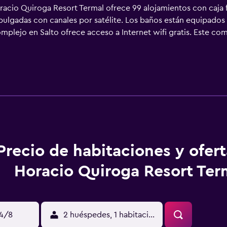
racio Quiroga Resort Termal ofrece 99 alojamientos con caja 
 pulgadas con canales por satélite. Los baños están equipados
mplejo en Salto ofrece acceso a Internet wifi gratis. Este com
de acceso gratuito con toboganes acuáticos. En el alojamiento 
 infantil, los servicios de ocio y esparcimiento incluyen saun
o que se indican más abajo en las instalaciones o cerca del a
Precio de habitaciones y ofer
Horacio Quiroga Resort Ter
14/8
2 huéspedes, 1 habitación