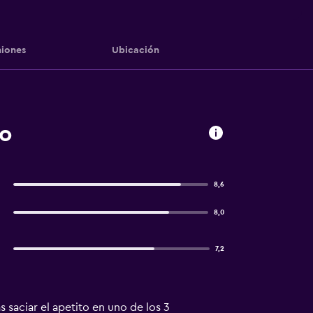
iones
Ubicación
to
8,6
8,0
7,2
 saciar el apetito en uno de los 3