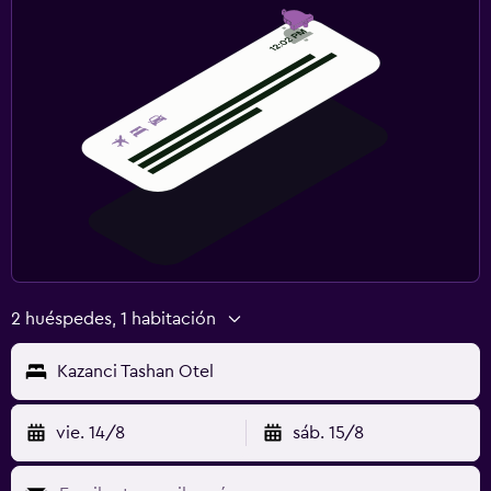
2 huéspedes, 1 habitación
Kazanci Tashan Otel
vie. 14/8
sáb. 15/8