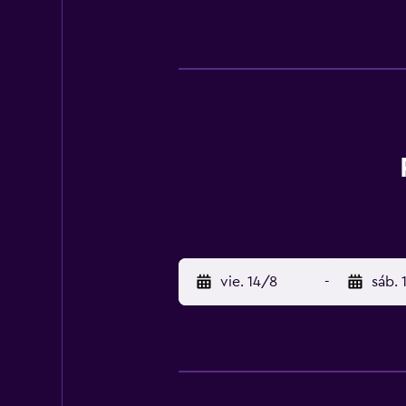
vie. 14/8
-
sáb. 