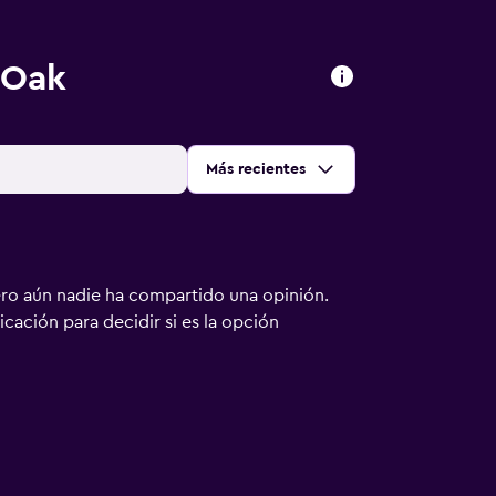
 Oak
Ordenar por
:
Más recientes
ero aún nadie ha compartido una opinión.
bicación para decidir si es la opción