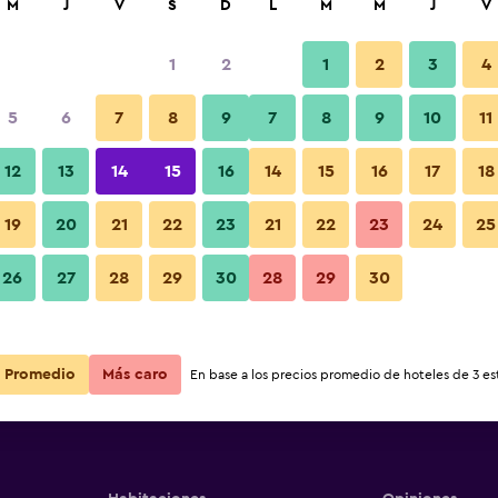
M
J
V
S
D
L
M
M
J
V
1
2
1
2
3
4
5
6
7
8
9
7
8
9
10
11
12
13
14
15
16
14
15
16
17
18
Ver precios
19
20
21
22
23
21
22
23
24
25
26
27
28
29
30
28
29
30
Ver precios
Ver precios
Promedio
Más caro
En base a los precios promedio de hoteles de 3 est