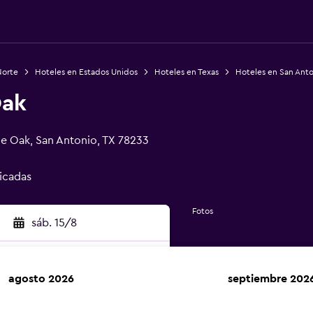
Norte
Hoteles en Estados Unidos
Hoteles en Texas
Hoteles en San Anto
Oak
ve Oak, San Antonio, TX 78233
ficadas
Fotos
sáb. 15/8
agosto 2026
septiembre 202
car