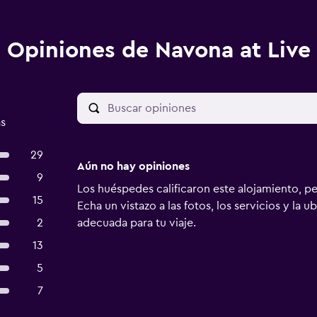
Opiniones de Navona at Live
as
29
Aún no hay opiniones
9
Los huéspedes calificaron este alojamiento, p
15
Echa un vistazo a las fotos, los servicios y la u
2
adecuada para tu viaje.
13
5
7