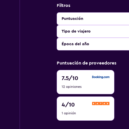
Filtros
Puntuación
Tipo de viajero
Época del año
Puntuación de proveedores
7.5
7.5
/10
de
12 opiniones
10
4
4
/10
de
1 opinión
10