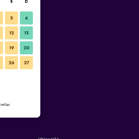
S
D
5
6
12
13
19
20
26
27
rellas