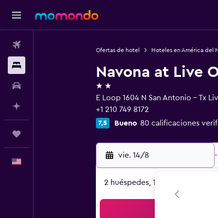
Vuelos
Ofertas de hotel
Hoteles en América del 
Alojamientos
Navona at Live 
2 estrellas
Autos
E Loop 1604 N San Antonio - Tx Li
Planifica con IA
+1 210 749 8172
Bueno
80 calificaciones veri
7,5
Trips
vie. 14/8
-
Español
2 huéspedes, 1 habitación
Bus