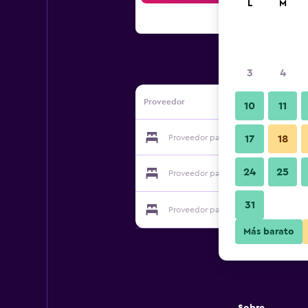
L
M
3
4
Proveedor
10
11
Proveedor para Navona at Live Oak
17
18
24
25
Proveedor para Navona at Live Oak
31
Proveedor para Navona at Live Oak
Más barato
Sobre