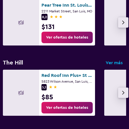
Pear Tree Inn St. Louis Near Union Station
2211 Market Street, San Luis, MO
3 estrellas
8,2
$131
Ver ofertas de hoteles
The Hill
Ver más
Red Roof Inn Plus+ St Louis - Forest Park/ Hampton Ave
5823 Wilson Avenue, San Luis, MO
2 estrellas
5,1
$85
Ver ofertas de hoteles