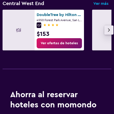
Central West End
Ver más
DoubleTree by Hilton St. Louis Forest Park
4550 Forest Park Avenue, San Luis, MO
4 estrellas
7,7
$153
Ver ofertas de hoteles
Ahorra al reservar
hoteles con momondo