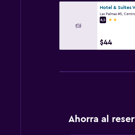
Hotel & Suites 
2 estrellas
8,5
$44
Ahorra al res