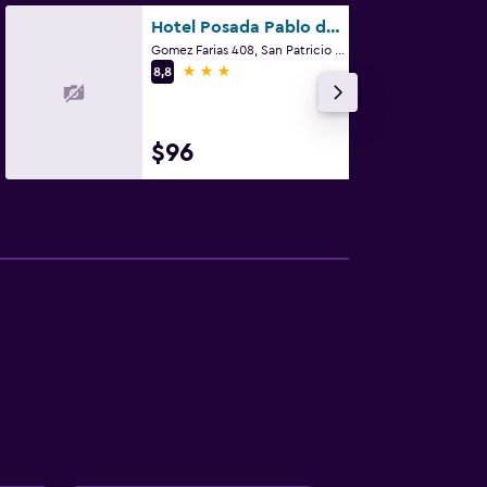
Hotel Posada Pablo de Tarso
Gomez Farias 408, San Patricio - Melaque, Jalisco
3 estrellas
8,8
$96