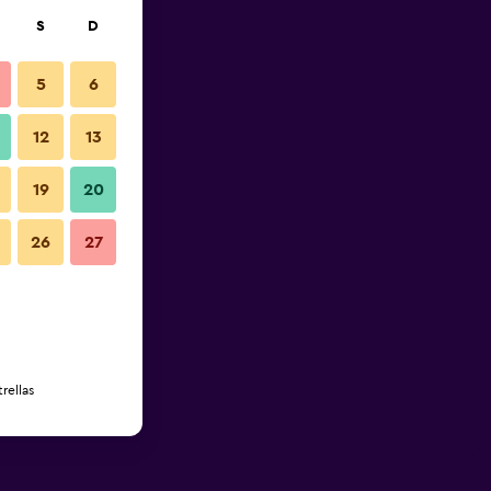
S
D
5
6
12
13
19
20
26
27
rellas