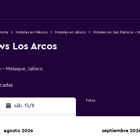
Norte
Hoteles en México
Hoteles en Jalisco
Hoteles en San Patricio - 
ws Los Arcos
 - Melaque, Jalisco
icadas
Fotos
sáb. 15/8
agosto 2026
septiembre 202