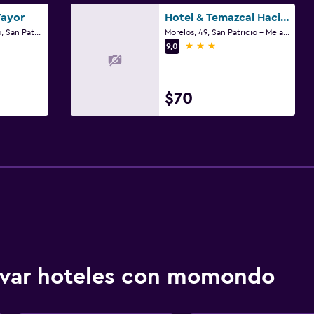
Vayor
Hotel & Temazcal Hacienda de Melaque
Las Palmas #5, Centro, San Patricio - Melaque, Jalisco
Morelos, 49, San Patricio - Melaque, Jalisco
3 estrellas
9,0
$70
ervar hoteles con momondo