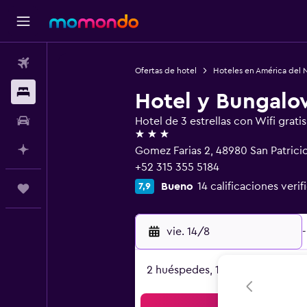
Vuelos
Ofertas de hotel
Hoteles en América del 
Alojamientos
Hotel y Bungalo
Autos
Hotel de 3 estrellas con Wifi gratis
3 estrellas
Planifica con IA
Gomez Farias 2, 48980 San Patricio
+52 315 355 5184
Bueno
14 calificaciones verif
7,9
Trips
vie. 14/8
-
2 huéspedes, 1 habitación