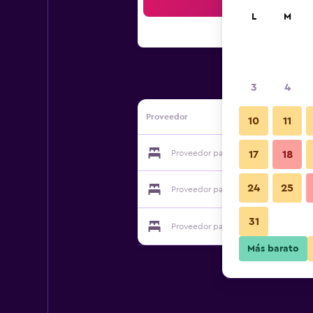
Bus
L
M
3
4
Proveedor
10
11
Proveedor para Hotel y Bungalows L
17
18
24
25
Proveedor para Hotel y Bungalows L
31
Proveedor para Hotel y Bungalows L
Más barato