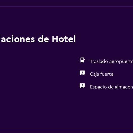
nerales Sin cunas disponibles Sin ascensor No se garantizan h
infectante El personal usa equipo de protección personal Se p
 de distanciamiento social en el establecimiento El establ
 Hay opciones disponibles de alimentos envueltos por separa
esayuno Hay opciones disponibles de alimentos envueltos por
alaciones de Hotel
 por separado en el servicio a la habitación El establecimie
llas se lavan a una temperatura mínima de 60 °C Las superfic
 asegura que está implementando medidas de seguridad para 
Traslado aeropuert
Caja fuerte
Espacio de almace