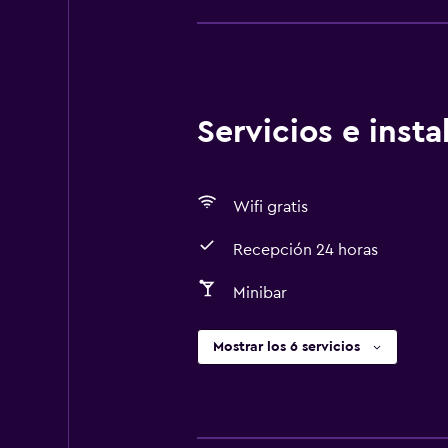
aceptan mascotas Instrucciones Ge
establecimiento se limpia con des
huéspedes Se implementan medidas
medidas para reforzar la limpieza
envueltos por separado para el d
Servicios e inst
disponibles de alimentos envueltos
estadía 24 horas Las sábanas y toa
desinfectante El establecimiento
Wifi gratis
Recepción 24 horas
Minibar
Mostrar los 6 servicios