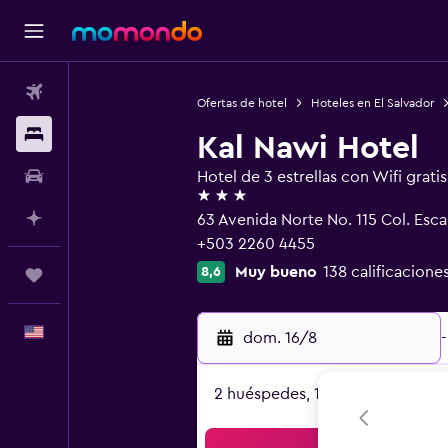
Vuelos
Ofertas de hotel
Hoteles en El Salvador
Alojamientos
Kal Nawi Hotel
Autos
Hotel de 3 estrellas con Wifi gratis
3 estrellas
Planifica con IA
63 Avenida Norte No. 115 Col. Esca
+503 2260 4455
Muy bueno
138 calificacione
8,6
Trips
Español
dom. 16/8
-
2 huéspedes, 1 habitación