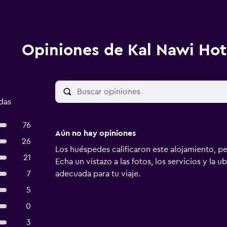
Opiniones de Kal Nawi Hot
das
76
Aún no hay opiniones
26
Los huéspedes calificaron este alojamiento, p
21
Echa un vistazo a las fotos, los servicios y la u
7
adecuada para tu viaje.
5
0
3