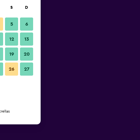
S
D
5
6
12
13
19
20
26
27
rellas