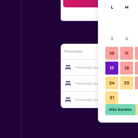
Bus
L
M
3
4
Proveedor
10
11
Proveedor para Kal Nawi Hotel
17
18
24
25
Proveedor para Kal Nawi Hotel
31
Proveedor para Kal Nawi Hotel
Más barato