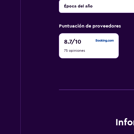
Época del año
Puntuación de proveedores
8.7
8.7
/10
de
75 opiniones
10
Inf