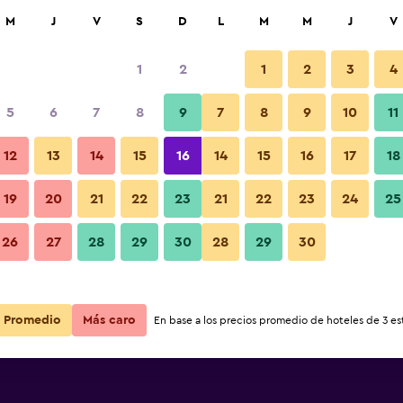
car
M
J
V
S
D
L
M
M
J
V
1
2
1
2
3
4
5
6
7
8
9
7
8
9
10
11
12
13
14
15
16
14
15
16
17
18
Ver precios
19
20
21
22
23
21
22
23
24
25
26
27
28
29
30
28
29
30
Ver precios
Ver precios
Promedio
Más caro
En base a los precios promedio de hoteles de 3 est