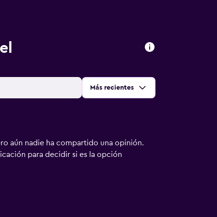
el
Ordenar por
:
Más recientes
ero aún nadie ha compartido una opinión.
bicación para decidir si es la opción