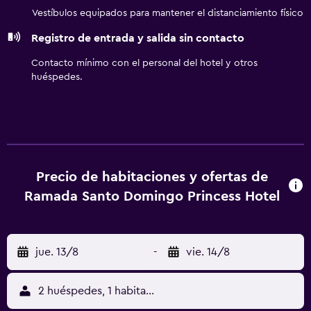
y servicio de limpieza todos los días. Los servicios de ocio
Vestíbulos equipados para mantener el distanciamiento físico
y esparcimiento en este hotel incluyen una piscina al aire
Registro de entrada y salida sin contacto
libre y un centro de bienestar abierto las 24 horas.
Contacto mínimo con el personal del hotel y otros
huéspedes.
Precio de habitaciones y ofertas de
Ramada Santo Domingo Princess Hotel
jue. 13/8
-
vie. 14/8
2 huéspedes, 1 habitación