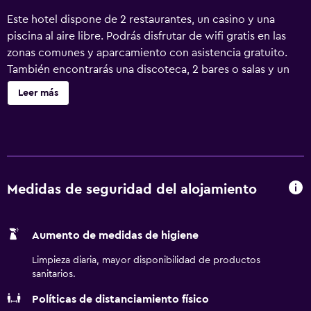
Este hotel dispone de 2 restaurantes, un casino y una
piscina al aire libre. Podrás disfrutar de wifi gratis en las
zonas comunes y aparcamiento con asistencia gratuito.
También encontrarás una discoteca, 2 bares o salas y un
centro de bienestar abierto las 24 horas. Ramada Santo
Leer más
Domingo Princess Hotel ofrece 95 alojamientos con caja
fuerte (cabe un portátil) y botella de agua gratuita. Las
habitaciones disponen de balcón o patio. Todos los
alojamientos tienen mobiliario diferente. Se ofrece una
televisión de pantalla plana de 32 pulgadas con canales
por cable de suscripción. Los baños están equipados con
Medidas de seguridad del alojamiento
bañera o ducha con bañera profunda y cabezal de ducha
tipo lluvia, artículos de higiene personal gratuitos y
Aumento de medidas de higiene
secador de pelo. Este hotel en Santo Domingo ofrece
acceso a Internet wifi gratis. Los servicios para las
Limpieza diaria, mayor disponibilidad de productos
personas de negocios incluyen escritorio y teléfono; se
sanitarios.
ofrecen llamadas locales gratuitas (pueden existir
Políticas de distanciamiento físico
restricciones). Se ofrece servicio nocturno de descubierta