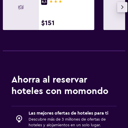
3 estrellas
8,5
Armario o clóset
Sistema de entretenimiento
$151
TV de pantalla plana
TV por cable o vía satélite
TV
Estacionamiento y transporte
Estacionamiento gratuito
Ahorra al reservar
Lavandería
hoteles con momondo
Plancha y tabla de planchar
Comedor
Las mejores ofertas de hoteles para ti
Descubre más de 3 millones de ofertas de
Mesa de comedor
hoteles y alojamientos en un solo lugar.