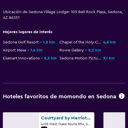
Golf
Ubicación de Sedona Village Lodge: 105 Bell Rock Plaza, Sedona,
Ciclismo
AZ 86351
Paseos a caballo
Mejores lugares de interés
Aire libre
Sedona Golf Resort
1,8 km
Chapel of the Holy Cross
4,8 km
Terraza/patio
Airport Mesa
7,6 km
Rowe Gallery
8,2 km
Eisenart Innovations
8,3 km
Sedona Motion Picture Museum
9,1 km
Terraza
Muebles de exterior
Área de picnic
Habitación
Hoteles favoritos de momondo en Sedona
Enchufe cerca de la cama
Sofá cama
Courtyard by Marriott Sedona
Perchero
4105 West State Route 89A, Sedona, AZ