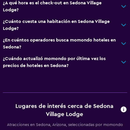
Aseo
¿A qué hora es el check-out en Sedona Village
Lodge?
Papel higiénico
Baño privado
¿Cuánto cuesta una habitación en Sedona Village
Lodge?
Ducha italiana
¿En cuántos operadores busca momondo hoteles en
Cocina
Sedona?
Microondas
¿Cuándo actualizó momondo por última vez los
Nevera
precios de hoteles en Sedona?
Cafetera
Comedor
Cocineta
Lugares de interés cerca de Sedona
Actividades
Village Lodge
Senderismo
Atracciones en Sedona, Arizona, seleccionadas por momondo
Juegos de mesa/rompecabezas