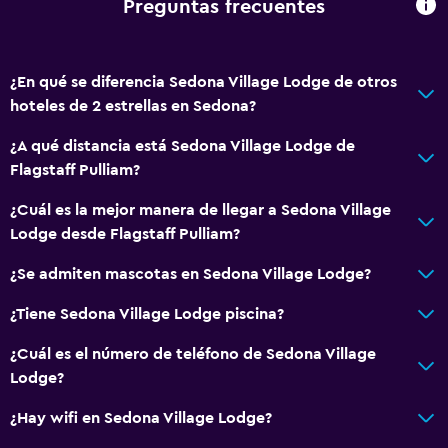
Preguntas frecuentes
General
Chimenea
Zona de estar
¿En qué se diferencia Sedona Village Lodge de otros
hoteles de 2 estrellas en Sedona?
Vista al patio interior
Sofá
¿A qué distancia está Sedona Village Lodge de
Flagstaff Pulliam?
Teléfono
Alfombrado
¿Cuál es la mejor manera de llegar a Sedona Village
Lodge desde Flagstaff Pulliam?
Vista a la montaña
Piso de mosaico/mármol
¿Se admiten mascotas en Sedona Village Lodge?
¿Tiene Sedona Village Lodge piscina?
Baño
¿Cuál es el número de teléfono de Sedona Village
Ducha
Lodge?
Tina de baño
¿Hay wifi en Sedona Village Lodge?
Secador de pelo