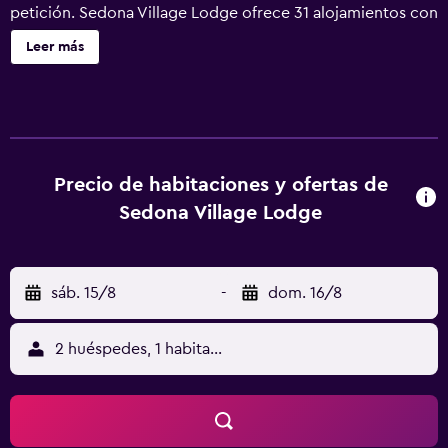
petición. Sedona Village Lodge ofrece 31 alojamientos con
aire acondicionado, con acceso por pasillos exteriores y
Leer más
secador de pelo y artículos de higiene personal gratuitos.
Cada alojamiento tiene un mobiliario y decoración
diferentes. Este hotel en Sedona ofrece acceso a Internet
wifi gratis. Los servicios para las personas de negocios
incluyen teléfono con llamadas locales gratuitas (pueden
existir restricciones). Se ofrece servicio de limpieza a
Precio de habitaciones y ofertas de
petición y es posible solicitar tabla de planchar con
Sedona Village Lodge
plancha. Se pueden practicar las actividades de ocio y
esparcimiento que se indican más abajo en las
instalaciones o cerca del alojamiento (es posible que se
sáb. 15/8
-
dom. 16/8
aplique un recargo).
2 huéspedes, 1 habitación