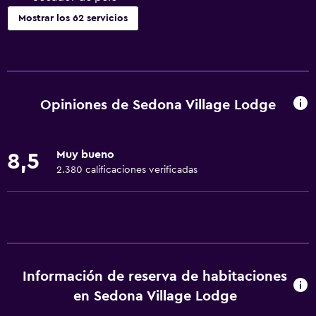
Mostrar los 62 servicios
Servicios básicos
Wifi gratis
Internet
Opiniones de Sedona Village Lodge
Ropa de cama
Toallas
Muy bueno
8,5
Ventilador
2.380 calificaciones verificadas
Extinguidor
Artículos de aseo gratis
Champú
Alarma de humo
Información de reserva de habitaciones
Calefacción
en Sedona Village Lodge
Gel de ducha