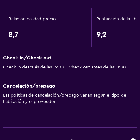
Aire acondicionado
Papeleras
Relación calidad-precio
Puntuación de la ubi
Acondicionador
8,7
9,2
Accesibilidad y adecuación
Unidad ubicada en la planta baja
Check-in/Check-out
Mascotas permitidas bajo consulta (pueden aplicar cargos
extra)
Check-in después de las 14:00 - Check-out antes de las 11:00
Estacionamiento accesible
Cancelación/prepago
Para no fumadores
Las políticas de cancelación/prepago varían según el tipo de
Fregadero bajo
habitación y el proveedor.
Almohada sin plumas
Plantas superiores accesibles por escaleras
Áreas designadas para fumadores