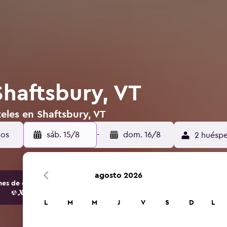
Shaftsbury, VT
eles en Shaftsbury, VT
dos
sáb. 15/8
-
dom. 16/8
2 huéspe
agosto 2026
s de opciones de hoteles y alojamientos.
L
M
M
J
V
S
D
L