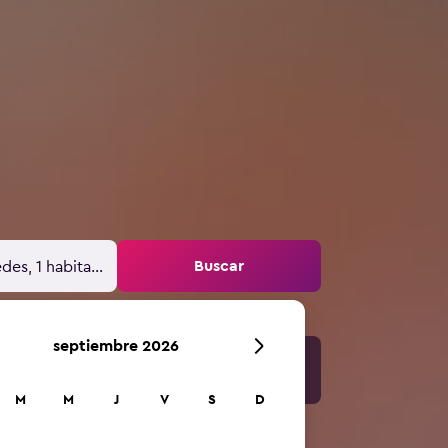
Buscar
des, 1 habitación
septiembre 2026
M
M
J
V
S
D