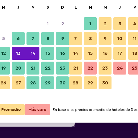
car
M
J
V
S
D
L
M
M
J
V
1
2
1
2
3
4
s barata de precio por noche
5
6
7
8
9
7
8
9
10
11
Edificio
r
Total noche
12
13
14
15
16
14
15
16
17
18
$78
Ver oferta
19
20
21
22
23
21
22
23
24
25
Fotos
26
27
28
29
30
28
29
30
$79
Ver oferta
$81
Ver oferta
Promedio
Más caro
En base a los precios promedio de hoteles de 3 est
l Shanghai