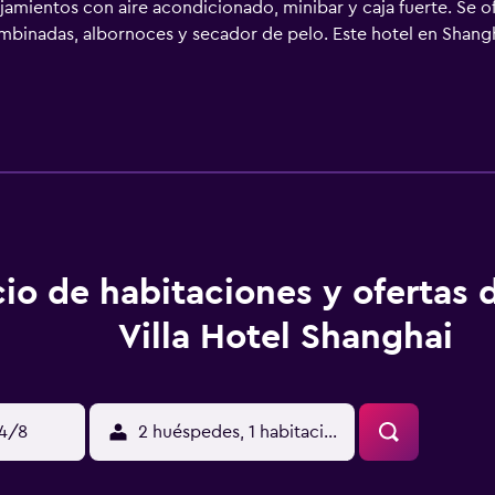
ojamientos con aire acondicionado, minibar y caja fuerte. Se o
inadas, albornoces y secador de pelo. Este hotel en Shanghá
pecialmente pensadas para las personas en viaje de negocios 
turno de descubierta y servicio de limpieza todos los días. Lo
. Se pueden practicar las actividades de ocio y esparcimiento
nto (es posible que se aplique un recargo).
io de habitaciones y ofertas 
Villa Hotel Shanghai
14/8
2 huéspedes, 1 habitación