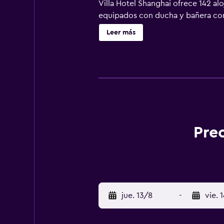
Villa Hotel Shanghai ofrece 142 al
equipados con ducha y bañera comb
gratuito. Entre las comodidades es
Leer más
y teléfono. Se ofrece servicio noc
hotel incluyen centro de bienestar
instalaciones o cerca del alojamie
Prec
jue. 13/8
-
vie. 