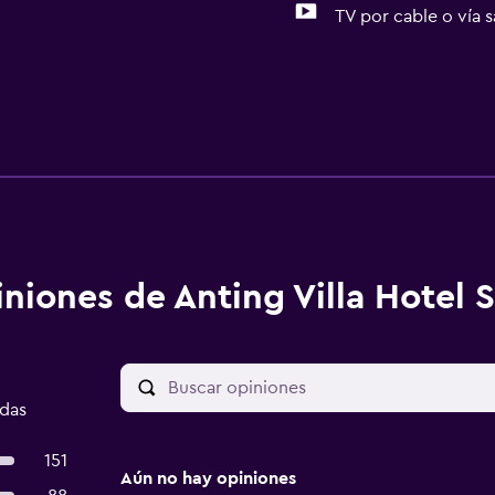
TV por cable o vía s
niones de Anting Villa Hotel 
adas
151
Aún no hay opiniones