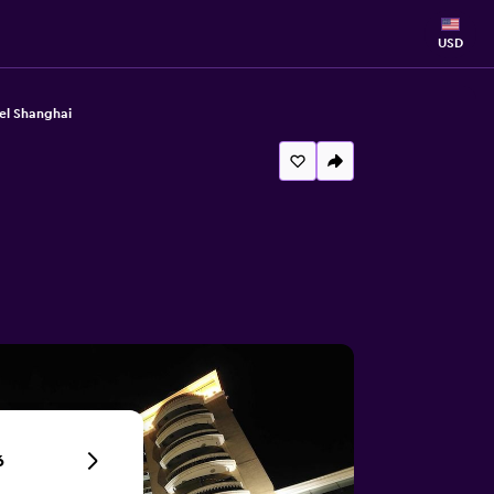
USD
tel Shanghai
6