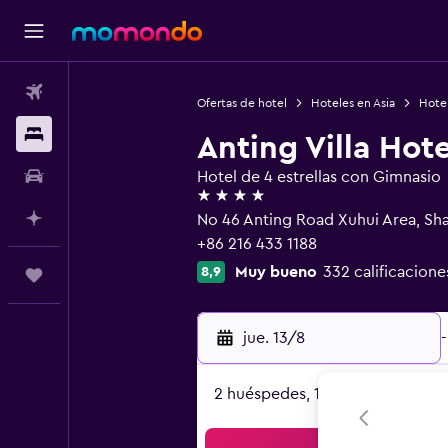
Vuelos
Ofertas de hotel
Hoteles en Asia
Hote
Alojamientos
Anting Villa Hot
Autos
Hotel de 4 estrellas con Gimnasio
4 estrellas
Planifica con IA
No 46 Anting Road Xuhui Area, Sh
+86 216 433 1188
Muy bueno
332 calificacione
8,9
Trips
jue. 13/8
-
2 huéspedes, 1 habitación