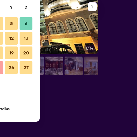
S
D
5
6
12
13
1/14
Sala de conferencia
19
20
26
27
rellas