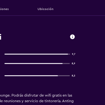
iones
Ubicación
i
9,7
8,9
8,2
nge. Podrás disfrutar de wifi gratis en las
 reuniones y servicio de tintorería. Anting