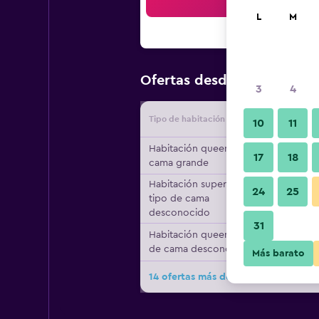
Bus
L
M
$78
Ofertas desde
/
Oferta má
3
4
Tipo de habitación
Proveedo
10
11
Habitación queen, 1
17
18
cama grande
Habitación superior,
24
25
tipo de cama
desconocido
31
Habitación queen, tipo
de cama desconocido
Más barato
14 ofertas más de Anting Villa Hote