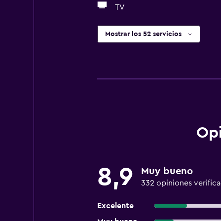
TV
Mostrar los 52 servicios
Opi
8,9
Muy bueno
332 opiniones verific
Excelente