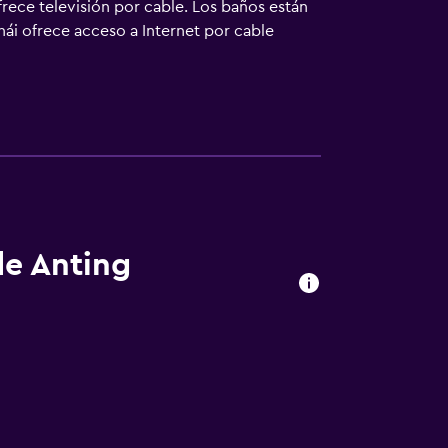
frece televisión por cable. Los baños están
i ofrece acceso a Internet por cable
se incluyen escritorio, periódicos gratuitos
s servicios de ocio y esparcimiento en este
 que se indican más abajo en las
de Anting