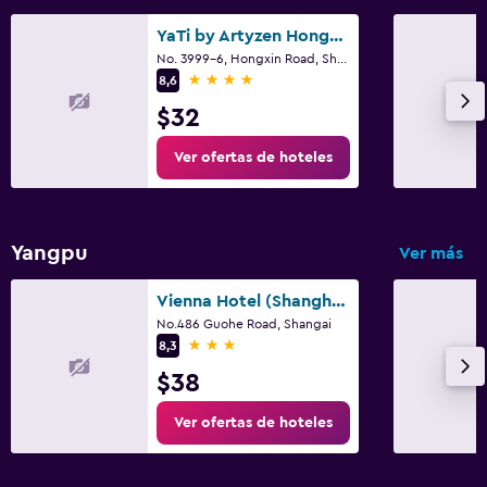
YaTi by Artyzen Hongqiao Shanghai
No. 3999-6, Hongxin Road, Shangai
4 estrellas
8,6
$32
Ver ofertas de hoteles
Yangpu
Ver más
Vienna Hotel (Shanghai Wujiaochang)
No.486 Guohe Road, Shangai
3 estrellas
8,3
$38
Ver ofertas de hoteles