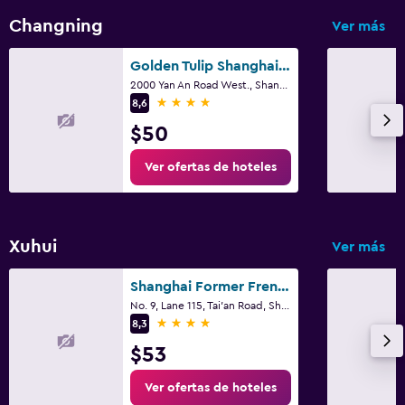
Changning
Ver más
Golden Tulip Shanghai Rainbow
2000 Yan An Road West., Shangai
4 estrellas
8,6
$50
Ver ofertas de hoteles
Xuhui
Ver más
Shanghai Former French Concession Garden Hotel
No. 9, Lane 115, Tai'an Road, Shangai
4 estrellas
8,3
$53
Ver ofertas de hoteles