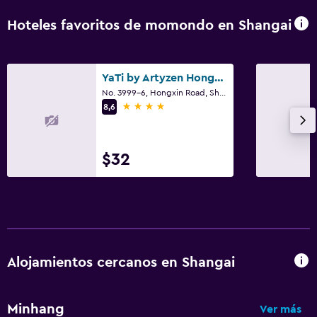
Hoteles favoritos de momondo en Shangai
YaTi by Artyzen Hongqiao Shanghai
No. 3999-6, Hongxin Road, Shangai
4 estrellas
8,6
$32
Alojamientos cercanos en Shangai
Minhang
Ver más