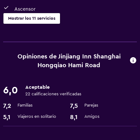
Ascensor
Mostrar los 11 servicios
Servicios y facilidades
Centro de negocios
Instalaciones para reuniones
Opiniones de Jinjiang Inn Shanghai
Recepción 24 horas
Hongqiao Hami Road
Accesibilidad y adecuación
Aceptable
6,0
Habitaciones para no fumadores disponibles
22 calificaciones verificadas
Ascensor
7,2
7,5
Familias
Parejas
5,1
8,1
Viajeros en solitario
Amigos
Lavandería
Lavandería
Servicios de lavandería/tintorería