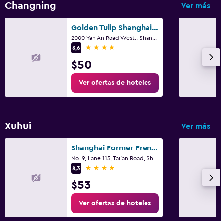
Changning
Ver más
Golden Tulip Shanghai Rainbow
2000 Yan An Road West., Shangai
4 estrellas
8,6
$50
Ver ofertas de hoteles
Xuhui
Ver más
Shanghai Former French Concession Garden Hotel
No. 9, Lane 115, Tai'an Road, Shangai
4 estrellas
8,3
$53
Ver ofertas de hoteles