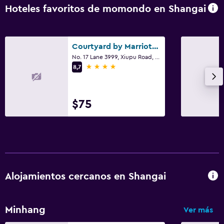
Hoteles favoritos de momondo en Shangai
Courtyard by Marriott Shanghai International Tourism and Resorts Zone
No. 17 Lane 3999, Xiupu Road, Shangai
4 estrellas
8,7
$75
Alojamientos cercanos en Shangai
Minhang
Ver más