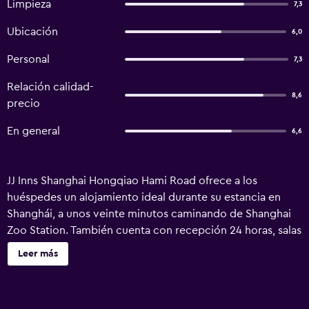
Limpieza
7,3
Ubicación
6,0
Personal
7,3
Relación calidad-
8,6
precio
En general
6,6
JJ Inns Shanghai Hongqiao Hami Road ofrece a los
huéspedes un alojamiento ideal durante su estancia en
Shanghái, a unos veinte minutos caminando de Shanghai
Zoo Station. También cuenta con recepción 24 horas, salas
de reuniones y conserje. El hotel dispone de servicio de
Leer más
entradas, un servicio de guardaequipajes y servicio de
tintorería. Asimismo, el personal multilingüe está a tu
disposición para proporcionarte información sobre la