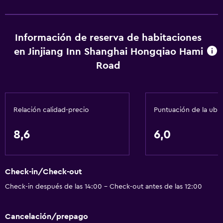
Servicios básicos
Información de reserva de habitaciones
Aire acondicionado
en Jinjiang Inn Shanghai Hongqiao Hami
Internet
Road
General
Espacio de almacenamiento
Relación calidad-precio
Puntuación de la ubi
Salud y seguridad
8,6
6,0
Caja fuerte
Check-in/Check-out
Check-in después de las 14:00 - Check-out antes de las 12:00
Cancelación/prepago