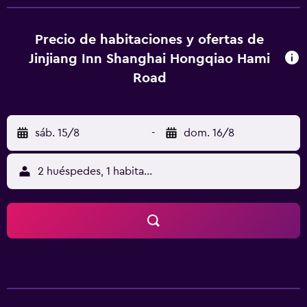
zona. JJ Inns Shanghai Hongqiao Hami Road tiene 100
habitaciones con aire acondicionado que incluyen lo
esencial para que disfrutes de una estancia agradable.
Precio de habitaciones y ofertas de
Aeropuerto Internacional de Shanghai Hongqiao y el
Jinjiang Inn Shanghai Hongqiao Hami
Zoológico de Shanghái se encuentran aproximadamente a
Road
veinte minutos en coche JJ Inns Shanghai Hongqiao Hami
Road. El atento personal del mostrador turístico estará a
tu disposición para reservar visitas y excursiones durante
sáb. 15/8
-
dom. 16/8
tu estancia en Shanghái.
2 huéspedes, 1 habitación