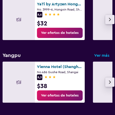
YaTi by Artyzen Hongqiao Shanghai
No. 3999-6, Hongxin Road, Shangai
4 estrellas
8,6
$32
Ver ofertas de hoteles
Yangpu
Ver más
Vienna Hotel (Shanghai Wujiaochang)
No.486 Guohe Road, Shangai
3 estrellas
8,3
$38
Ver ofertas de hoteles