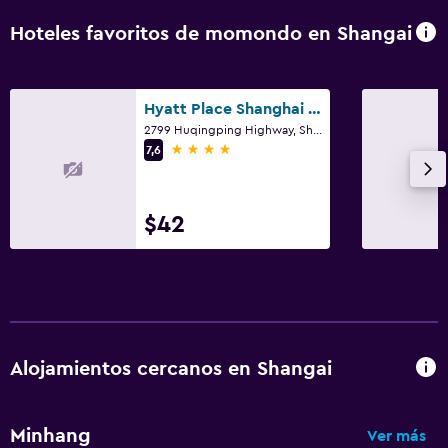
Hoteles favoritos de momondo en Shangai
Hyatt Place Shanghai New Hongqiao
2799 Huqingping Highway, Shangai
4 estrellas
7,6
$42
Alojamientos cercanos en Shangai
Minhang
Ver más