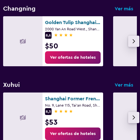
Changning
Ver más
Golden Tulip Shanghai Rainbow
2000 Yan An Road West., Shangai
4 estrellas
8,6
$50
Ver ofertas de hoteles
Xuhui
Ver más
Shanghai Former French Concession Garden Hotel
No. 9, Lane 115, Tai'an Road, Shangai
4 estrellas
8,3
$53
Ver ofertas de hoteles