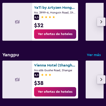
YaTi by Artyzen Hongqiao Shanghai
No. 3999-6, Hongxin Road, Shangai
4 estrellas
8,5
$32
Ver ofertas de hoteles
Yangpu
Ver más
Vienna Hotel (Shanghai Wujiaochang)
No.486 Guohe Road, Shangai
3 estrellas
8,3
$38
Ver ofertas de hoteles