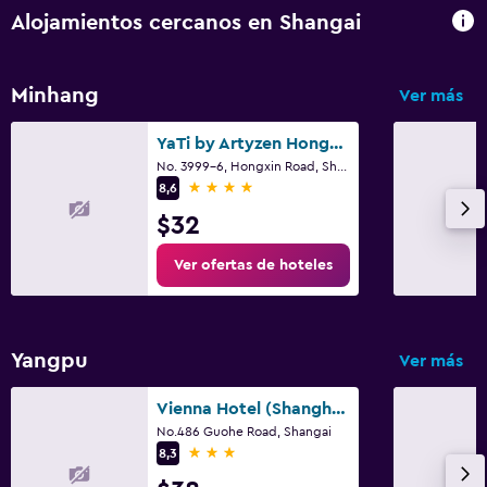
Alojamientos cercanos en Shangai
Minhang
Ver más
YaTi by Artyzen Hongqiao Shanghai
No. 3999-6, Hongxin Road, Shangai
4 estrellas
8,6
$32
Ver ofertas de hoteles
Yangpu
Ver más
Vienna Hotel (Shanghai Wujiaochang)
No.486 Guohe Road, Shangai
3 estrellas
8,3