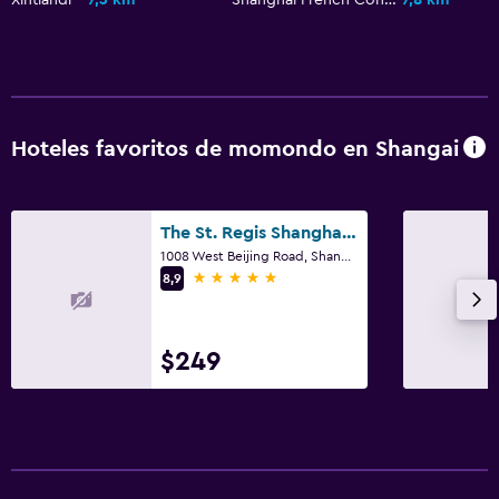
Hoteles favoritos de momondo en Shangai
The St. Regis Shanghai Jingan
1008 West Beijing Road, Shangai
5 estrellas
8,9
$249