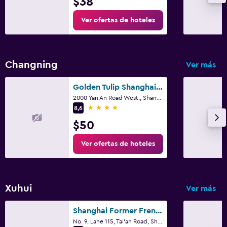
$38
Ver ofertas de hoteles
Changning
Ver más
Golden Tulip Shanghai Rainbow
2000 Yan An Road West., Shangai
4 estrellas
8,6
$50
Ver ofertas de hoteles
Xuhui
Ver más
Shanghai Former French Concession Garden Hotel
No. 9, Lane 115, Tai'an Road, Shangai