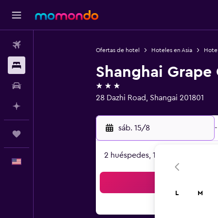
Vuelos
Ofertas de hotel
Hoteles en Asia
Hote
Alojamientos
Shanghai Grape
3 estrellas
Autos
28 Dazhi Road, Shangai 201801
Planifica con IA
sáb. 15/8
-
Trips
2 huéspedes, 1 habitación
Español
Bus
L
M