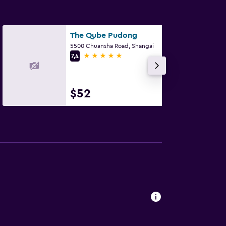
The Qube Pudong
5500 Chuansha Road, Shangai
5 estrellas
7,4
$52