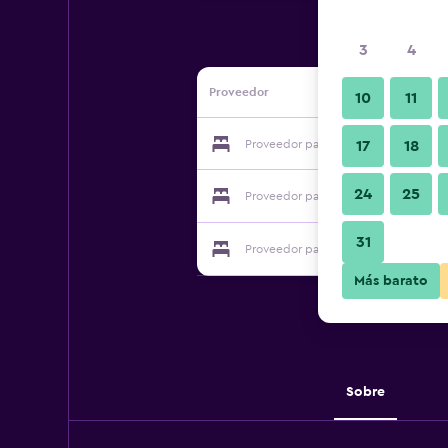
3
4
Proveedor
10
11
Proveedor para Shanghai Grape Gar
17
18
24
25
Proveedor para Shanghai Grape Gar
31
Proveedor para Shanghai Grape Gar
Más barato
Sobre