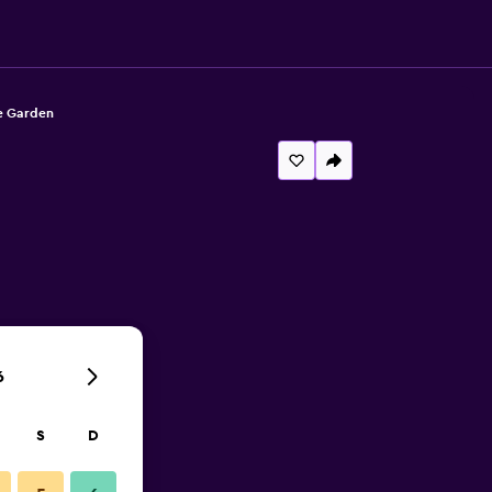
e Garden
6
S
D