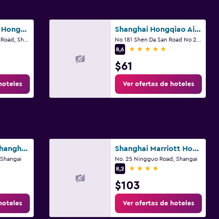
YaTi by Artyzen Hongqiao Shanghai
Shanghai Hongqiao Airport Boyue Hotel - Airchina
No. 3999-6, Hongxin Road, Shangai
No 181 Shen Da San Road No 2 Exit, T2 Departur, Shangai
5 estrellas
8,6
$61
hoteles
Ver ofertas de hoteles
Vienna Hotel (Shanghai Wujiaochang)
Shanghai Marriott Hotel Yangpu Riverside
 Shangai
No. 25 Ningguo Road, Shangai
4 estrellas
8,2
$103
hoteles
Ver ofertas de hoteles