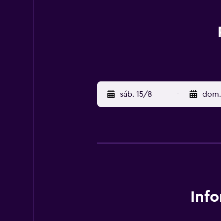
sáb. 15/8
-
dom.
Inf