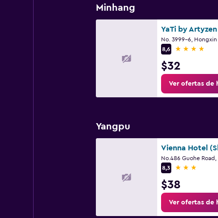
Minhang
4 estrellas
8,6
$32
Ver ofertas de 
Yangpu
No.486 Guohe Road,
3 estrellas
8,3
$38
Ver ofertas de 