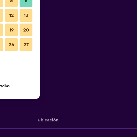
5
6
12
13
19
20
26
27
rellas
Ubicación