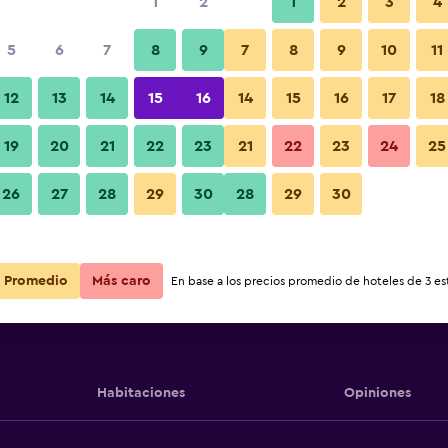
1
2
1
2
3
4
5
6
7
8
9
7
8
9
10
11
12
13
14
15
16
14
15
16
17
18
Ver precios
den
19
20
21
22
23
21
22
23
24
25
26
27
28
29
30
28
29
30
Ver precios
den
Ver precios
den
Promedio
Más caro
En base a los precios promedio de hoteles de 3 est
Habitaciones
Opiniones