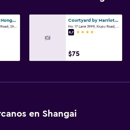
YaTi by Artyzen Hongqiao Shanghai
Courtyard by Marriott Shanghai International Tourism and Resorts Zone
No. 3999-6, Hongxin Road, Shangai
No. 17 Lane 3999, Xiupu Road, Shangai
4 estrellas
8,7
$75
rcanos en Shangai