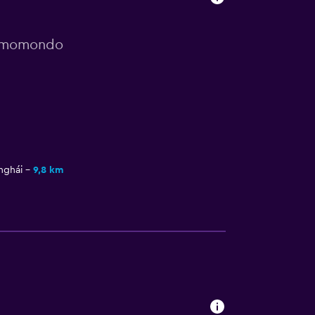
r momondo
nghái
9,8 km