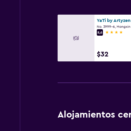
4 estrellas
8,6
$32
Alojamientos ce