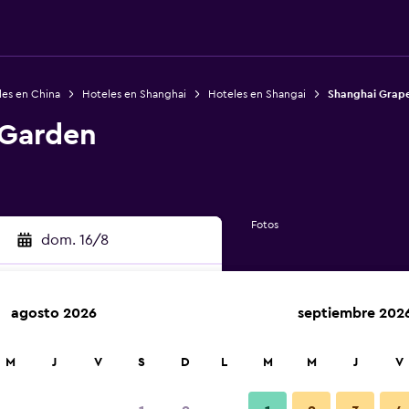
les en China
Hoteles en Shanghai
Hoteles en Shangai
Shanghai Grap
 Garden
Fotos
dom. 16/8
agosto 2026
septiembre 202
car
M
J
V
S
D
L
M
M
J
V