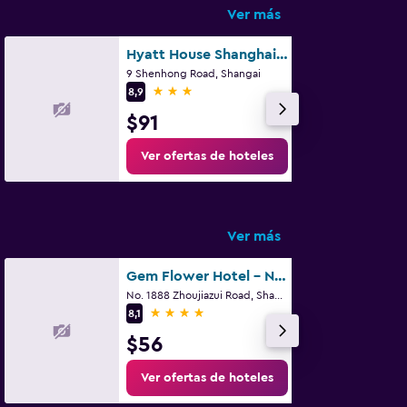
Ver más
Hyatt House Shanghai Hongqiao Cbd
9 Shenhong Road, Shangai
3 estrellas
8,9
$91
Ver ofertas de hoteles
Ver más
Gem Flower Hotel - North Bund
No. 1888 Zhoujiazui Road, Shangai
4 estrellas
8,1
$56
Ver ofertas de hoteles