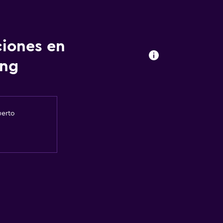
ciones en
ong
uerto