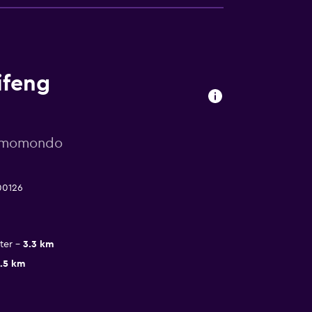
ifeng
r momondo
00126
ter
3.3 km
.5 km