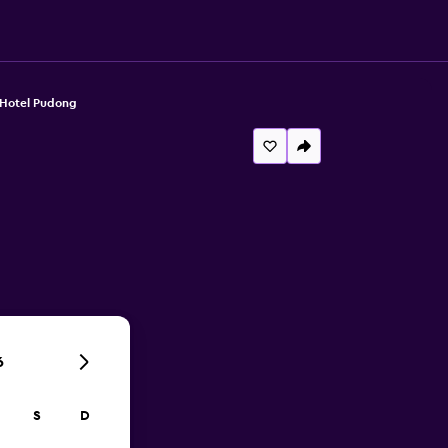
 Hotel Pudong
6
S
D