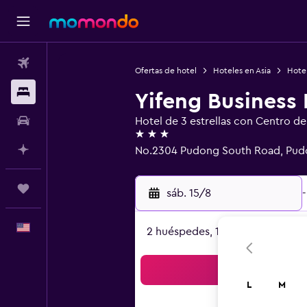
Vuelos
Ofertas de hotel
Hoteles en Asia
Hote
Alojamientos
Yifeng Business
Autos
Hotel de 3 estrellas con Centro d
3 estrellas
Planifica con IA
No.2304 Pudong South Road, Pudo
Trips
sáb. 15/8
-
Español
2 huéspedes, 1 habitación
Bus
L
M