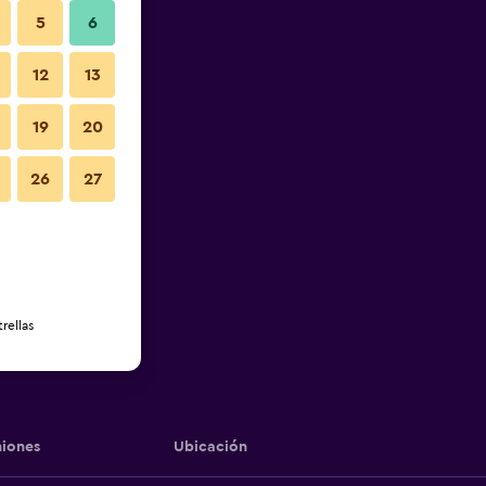
5
6
12
13
19
20
26
27
rellas
iones
Ubicación