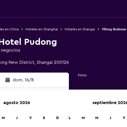
les en China
Hoteles en Shanghai
Hoteles en Shangai
Yifeng Business
 Hotel Pudong
e negocios
ng New District, Shangai 200126
Fotos
dom. 16/8
agosto 2026
septiembre 202
car
M
J
V
S
D
L
M
M
J
V