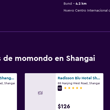
Bund
4.2 km
Nuevo Centro Internacional 
os de momondo en Shangai
Hyatt Regency Shanghai Jiading
Radisson Blu Hotel Shanghai New World
ad, Shangai
88 Nanjing West Road, Shangai
5 estrellas
9,1
$126