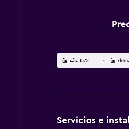
Pre
sáb. 15/8
-
dom.
Servicios e inst