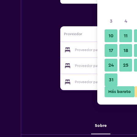
3
4
Proveedor
10
11
Proveedor para Yifeng Business Hot
17
18
24
25
Proveedor para Yifeng Business Hot
31
Proveedor para Yifeng Business Hot
Más barato
Sobre