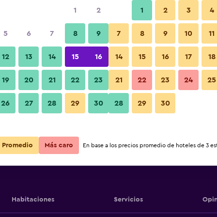
1
2
1
2
3
4
5
6
7
8
9
7
8
9
10
11
12
13
14
15
16
14
15
16
17
18
Ver precios
el Pudong
19
20
21
22
23
21
22
23
24
25
26
27
28
29
30
28
29
30
Ver precios
el Pudong
Ver precios
el Pudong
Promedio
Más caro
En base a los precios promedio de hoteles de 3 est
Habitaciones
Servicios
Opin