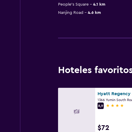
People's Square
4.1 km
Nanjing Road
4.6 km
Hoteles favorit
1366 Yumin South Ro
4 estrellas
8,9
$72