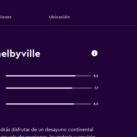
iones
Ubicación
elbyville
8,2
7,7
8,0
odrás disfrutar de un desayuno continental