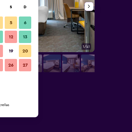
S
D
5
6
12
13
1/41
Lobby
19
20
26
27
rellas