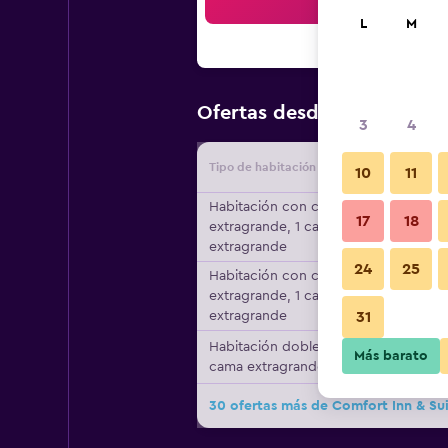
Bus
L
M
$79
Ofertas desde
/
Oferta má
3
4
Tipo de habitación
Proveedo
10
11
Habitación con cama
17
18
extragrande, 1 cama
extragrande
24
25
Habitación con cama
extragrande, 1 cama
extragrande
31
Habitación doble, 1
Más barato
cama extragrande
30 ofertas más de Comfort Inn & Sui