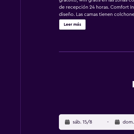
gratuito, wifi gratis en las zonas 
de recepción 24 horas. Comfort Inn
diseño. Las camas tienen colchone
televisión por cable con canales d
Leer más
equipados con bañera o ducha y se
(velocidad: 100 Mbps o más (para 1 
sillas de oficina; se ofrecen llama
con plancha y cortinas opacas. Se 
una piscina cubierta y gimnasio. S
o cerca del alojamiento (es posibl
sáb. 15/8
-
dom.