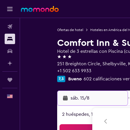
Vuelos
Ofertas de hotel
Hoteles en América del 
Alojamientos
Comfort Inn & Su
Autos
Hotel de 3 estrellas con Piscina (c
3 estrellas
Planifica con IA
251 Breighton Circle, Shelbyville,
+1 502 633 9933
Bueno
602 calificaciones ver
7,3
Trips
Español
sáb. 15/8
-
2 huéspedes, 1 habitación