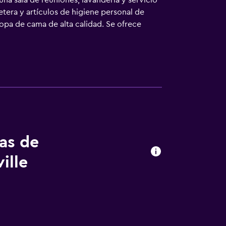
una sala de reuniones, lavandería y servicio
etera y artículos de higiene personal de
opa de cama de alta calidad. Se ofrece
isponen de cocina básica. Los baños están
ias a nuestro acceso a Internet wifi gratis
 personas de negocios incluyen escritorio y
aciones también incluyen tabla de planchar
cio y esparcimiento en este hotel incluyen
e se indican más abajo en las instalaciones
tas de
ille