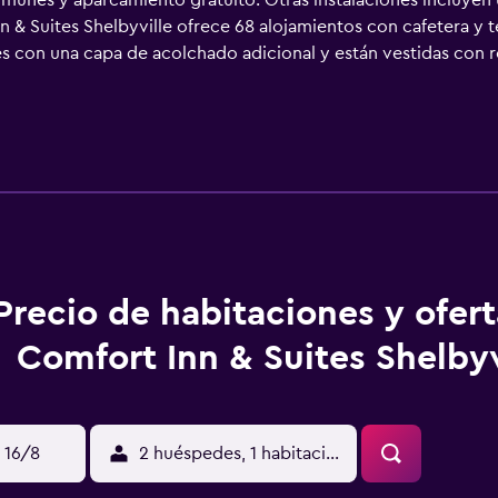
comunes y aparcamiento gratuito. Otras instalaciones incluyen 
 & Suites Shelbyville ofrece 68 alojamientos con cafetera y t
s con una capa de acolchado adicional y están vestidas con r
e suscripción. Los alojamientos de este hotel de 3 estrellas d
cador de pelo. Los huéspedes pueden navegar por la web grac
o 2 personas, o hasta 6 dispositivos)). Los servicios para las
das locales gratuitas (pueden existir restricciones). Las habit
ofrece servicio de limpieza todos los días. Los servicios de o
e pueden practicar las actividades de ocio y esparcimiento qu
e que se aplique un recargo).
Precio de habitaciones y ofer
Comfort Inn & Suites Shelbyv
 16/8
2 huéspedes, 1 habitación