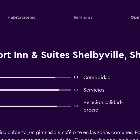
Habitaciones
Servicios
Opin
t Inn & Suites Shelbyville, Sh
Comodidad
8,2
Servicios
8,6
Relación calidad-
8,4
precio
ina cubierta, un gimnasio y café o té en las zonas comunes. P