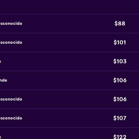
$88
esconocido
$101
esconocido
$103
s
$106
ande
$106
esconocido
$107
esconocido
$122
s