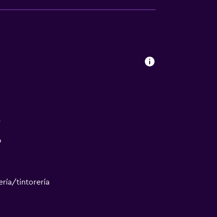
s
o
ría/tintorería