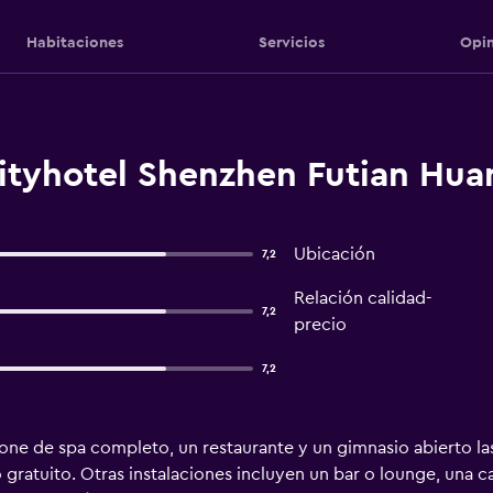
Habitaciones
Servicios
Opin
cityhotel Shenzhen Futian Hu
Ubicación
7,2
Relación calidad-
7,2
precio
7,2
ne de spa completo, un restaurante y un gimnasio abierto las 
ratuito. Otras instalaciones incluyen un bar o lounge, una ca