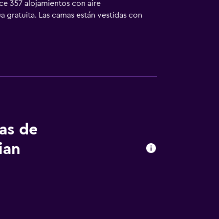
ce 357 alojamientos con aire
ua gratuita. Las camas están vestidas con
ados con ducha, albornoces, zapatillas y
ocidad del wifi es de 100 Mbps o más (para 1
torio y teléfono; se ofrecen llamadas locales
n plancha y cortinas opacas. Es posible
icio de limpieza todos los días. Los
tas de
ian