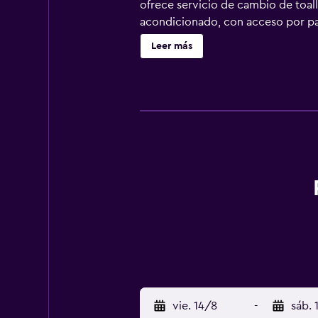
ofrece servicio de cambio de toal
acondicionado, con acceso por pasi
edredón de plumas. Se ofrece tele
Leer más
secador de pelo. Este hotel en She
o 2 personas, o hasta 6 dispositivo
gratuitas (pueden existir restricc
solicitar juegos de cama hipoalerg
servicios de ocio y esparcimiento 
vie. 14/8
-
sáb. 