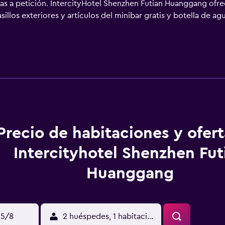
las a petición. IntercityHotel Shenzhen Futian Huanggang ofre
llos exteriores y artículos del minibar gratis y botella de ag
visión por cable con películas de pago. Los baños están equip
nzhen ofrece acceso a Internet gratis por cable y wifi. La vel
s). Los servicios para las personas de negocios incluyen escri
iones). Las habitaciones también incluyen tabla de planchar co
énicos, cambio de toallas y cambio de sábanas. Se ofrece serv
en este hotel incluyen gimnasio abierto las 24 horas.
Precio de habitaciones y ofer
Intercityhotel Shenzhen Fut
Huanggang
15/8
2 huéspedes, 1 habitación