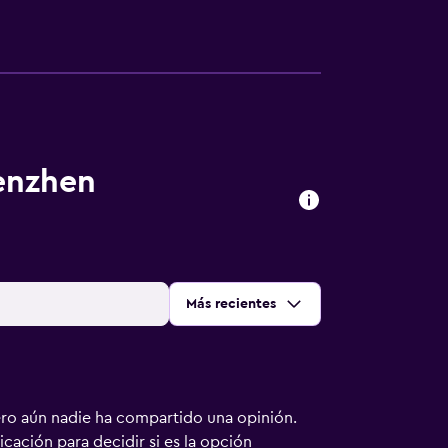
henzhen
Ordenar por
:
Más recientes
ero aún nadie ha compartido una opinión.
bicación para decidir si es la opción