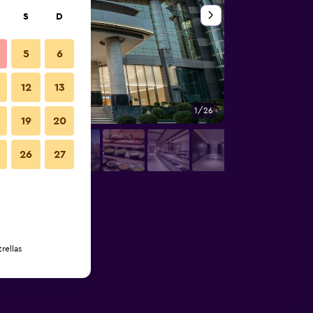
S
D
5
6
12
13
1/26
Otros
19
20
26
27
rellas