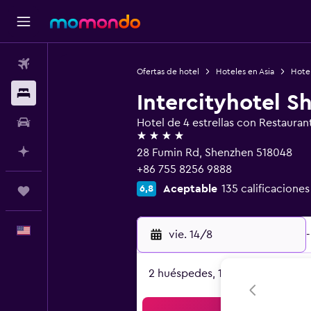
Vuelos
Ofertas de hotel
Hoteles en Asia
Hote
Alojamientos
Intercityhotel 
Autos
Hotel de 4 estrellas con Restauran
4 estrellas
Planifica con IA
28 Fumin Rd, Shenzhen 518048
+86 755 8256 9888
Aceptable
135 calificaciones
6,8
Trips
Español
vie. 14/8
-
2 huéspedes, 1 habitación