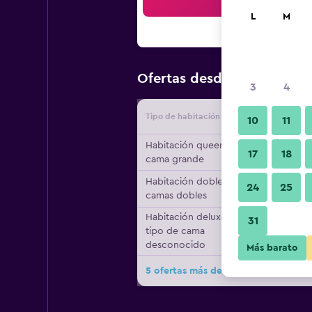
Bus
L
M
$87
Ofertas desde
/
Oferta má
3
4
Tipo de habitación
Proveedo
10
11
Habitación queen, 1
17
18
cama grande
Habitación doble, 2
24
25
camas dobles
Habitación deluxe,
31
tipo de cama
desconocido
Más barato
5 ofertas más de Intercityhotel Sh