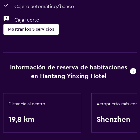
Cajero automático/banco
Caja fuerte
Mostrar los 5 servicios
Servicios y facilidades
Cajero automático/banco
Servicio de habitaciones
Información de reserva de habitaciones
Centro de negocios
en Hantang Yinxing Hotel
Salud y seguridad
Caja fuerte
Distancia al centro
Aeropuerto más cer
19,8 km
Shenzhen
Servicios básicos
Wifi gratis