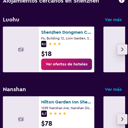
Alojamientos cercanos en Shenzhen
Luohu
Ver más
Shenzhen Dongmen Colour Hotel
F4, Building 12, Lixin Garden, Shenzhen
3 estrellas
8,1
$18
Ver ofertas de hoteles
Nanshan
Ver más
Hilton Garden Inn Shenzhen Nanshan Avenue
1039 Nanshan Ave, Nanshan District, Shenzhen
4 estrellas
8,7
$78