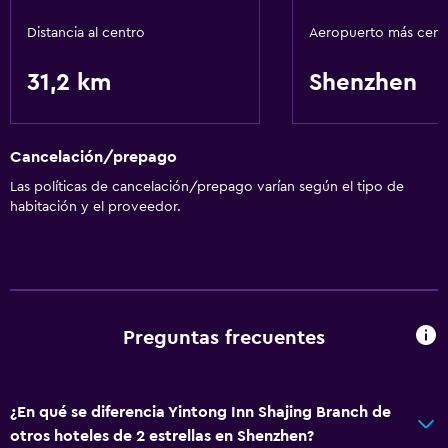
Traslado aeropuerto
Distancia al centro
Aeropuerto más cer
31,2 km
Shenzhen
Accesibilidad y adecuación
Ascensor
Cancelación/prepago
Baño
Las políticas de cancelación/prepago varían según el tipo de
Secador de pelo
habitación y el proveedor.
Lavandería
Servicios de lavandería/tintorería
Preguntas frecuentes
Comedor
Nevera
¿En qué se diferencia Yintong Inn Shajing Branch de
Servicios y facilidades
otros hoteles de 2 estrellas en Shenzhen?