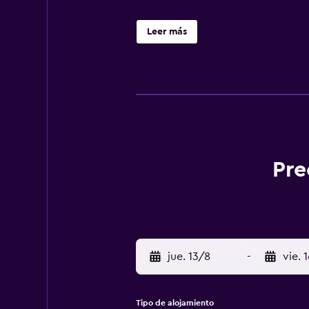
Leer más
Pre
jue. 13/8
-
vie. 
Tipo de alojamiento