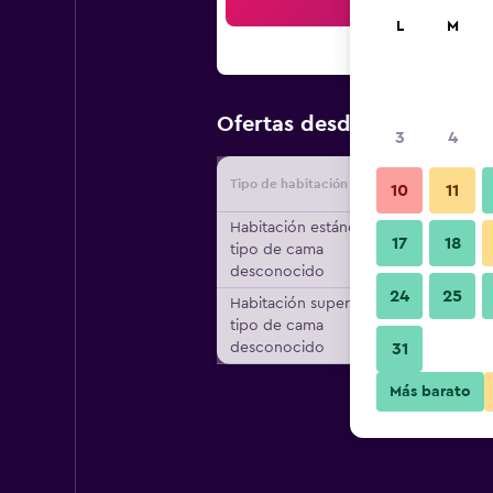
Bus
L
M
$34
Ofertas desde
/
Oferta má
3
4
Tipo de habitación
Proveedo
10
11
Habitación estándar,
17
18
tipo de cama
desconocido
24
25
Habitación superior,
tipo de cama
desconocido
31
Más barato