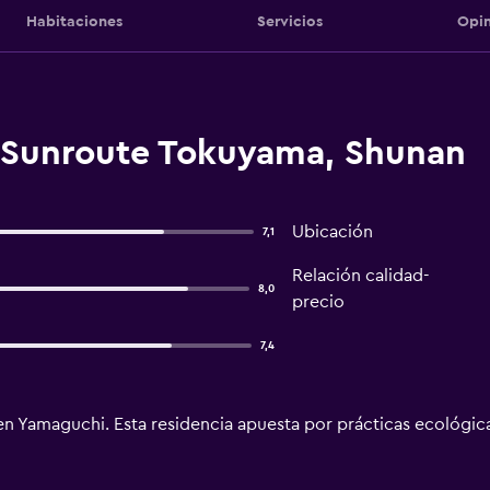
Habitaciones
Servicios
Opin
 Sunroute Tokuyama, Shunan
Ubicación
7,1
Relación calidad-
8,0
precio
7,4
en Yamaguchi. Esta residencia apuesta por prácticas ecológica