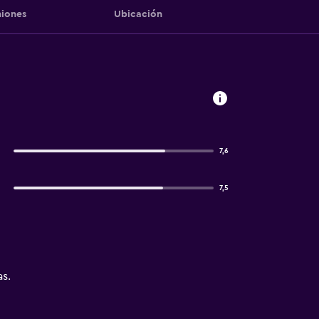
iones
Ubicación
7,6
7,5
s.