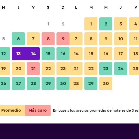
car
M
J
V
S
D
L
M
M
J
V
1
2
1
2
3
4
s barata de precio por noche
5
6
7
8
9
7
8
9
10
11
Habitación
r
Total noche
12
13
14
15
16
14
15
16
17
18
19
20
21
22
23
21
22
23
24
25
$34
Ver oferta
Fotos
26
27
28
29
30
28
29
30
$45
Ver oferta
Promedio
Más caro
En base a los precios promedio de hoteles de 3 est