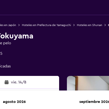
les en Japón
Hoteles en Prefectura de Yamaguchi
Hoteles en Shunan
 Tokuyama
de pelo
25
ficadas
vie. 14/8
agosto 2026
septiembre 202