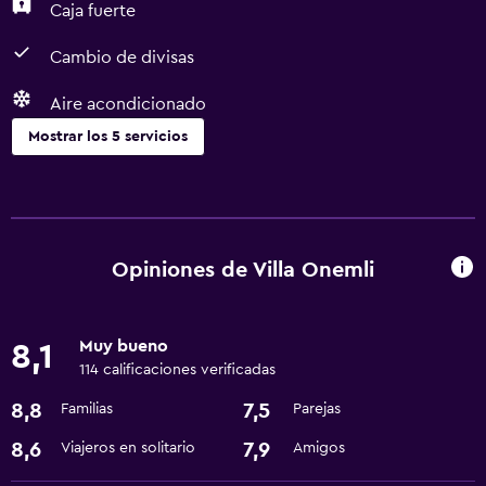
Caja fuerte
Cambio de divisas
Aire acondicionado
Mostrar los 5 servicios
Servicios y facilidades
Cambio de divisas
Recepción 24 horas
Opiniones de Villa Onemli
Lavandería
Muy bueno
8,1
Lavandería
114 calificaciones verificadas
8,8
7,5
Familias
Parejas
Salud y seguridad
Caja fuerte
8,6
7,9
Viajeros en solitario
Amigos