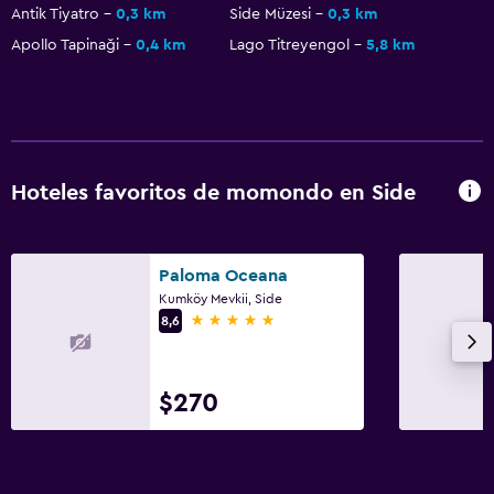
Antik Tiyatro
0,3 km
Side Müzesi
0,3 km
Apollo Tapinaği
0,4 km
Lago Titreyengol
5,8 km
Hoteles favoritos de momondo en Side
Paloma Oceana
Kumköy Mevkii, Side
5 estrellas
8,6
$270