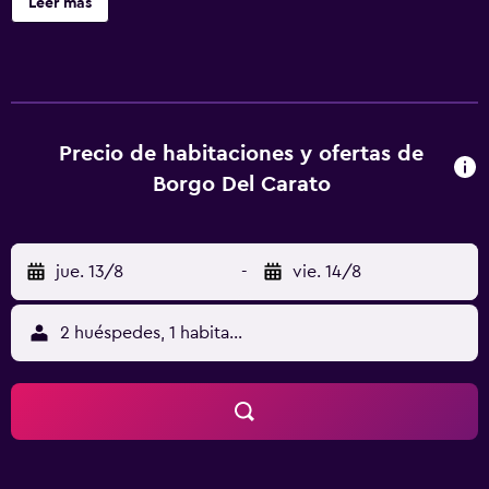
Leer más
del Carato ofrece 15 alojamientos con aire acondicionado,
caja fuerte y secador de pelo. Las camas están vestidas
con ropa de cama de alta calidad. Se ofrece una televisión
de plasma con canales por satélite. Los baños están
equipados con bidé y artículos de higiene personal
gratuitos. Este bed and breakfast en Palazzolo Acreide
Precio de habitaciones y ofertas de
ofrece acceso a Internet wifi gratis. Los servicios para las
Borgo Del Carato
personas de negocios incluyen escritorio y teléfono. Se
ofrece servicio de limpieza todos los días. Los servicios de
ocio y esparcimiento en este bed and breakfast incluyen
jue. 13/8
-
vie. 14/8
una piscina al aire libre, sauna y gimnasio abierto las 24
horas. Se pueden practicar las actividades de ocio y
esparcimiento que se indican más abajo en las
2 huéspedes, 1 habitación
instalaciones o cerca del alojamiento (es posible que se
aplique un recargo).