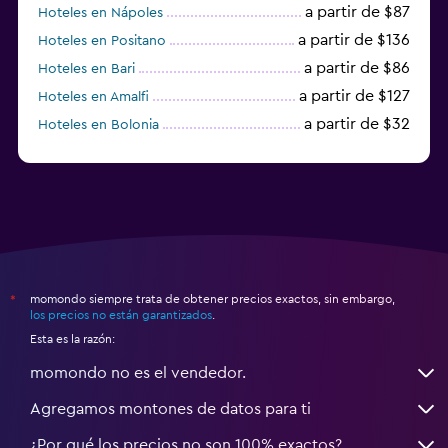
a partir de $87
Hoteles en Nápoles
a partir de $136
Hoteles en Positano
a partir de $86
Hoteles en Bari
a partir de $127
Hoteles en Amalfi
a partir de $32
Hoteles en Bolonia
a partir de $83
Hoteles en Turín
momondo siempre trata de obtener precios exactos, sin embargo,
*
los precios no están garantizados
.
Esta es la razón:
momondo no es el vendedor.
Agregamos montones de datos para ti
¿Por qué los precios no son 100% exactos?