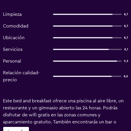
Limpieza
8,7
Comodidad
8,7
Ubicación
8,7
Servicios
8,1
Personal
9,3
Relación calidad-
8,6
precio
Este bed and breakfast ofrece una piscina al aire libre, un
restaurante y un gimnasio abierto las 24 horas. Podrás
disfrutar de wifi gratis en las zonas comunes y
aparcamiento gratuito. También encontrarás un bar o
lounge, un bar junto a la piscina y un bar-cafetería. Borgo