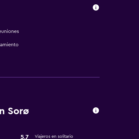
reuniones
namiento
ión
fumadores
ones
n Sorø
5,7
Viajeros en solitario