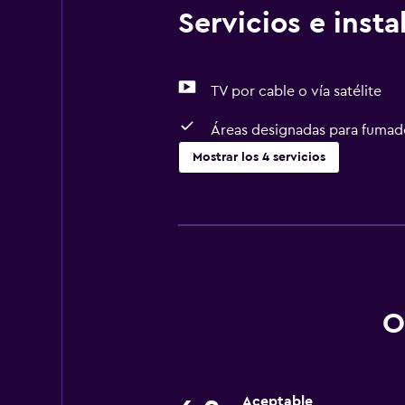
Servicios e inst
TV por cable o vía satélite
Áreas designadas para fumad
Mostrar los 4 servicios
Sistema de entretenimiento
TV por cable o vía satélite
General
Espacio de almacenamiento
O
Aceptable