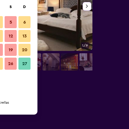
S
D
5
6
12
13
1/9
Restaurante
19
20
26
27
rellas