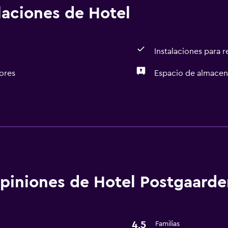
alaciones de Hotel
Instalaciones para 
ores
Espacio de almace
Accesibilidad y adecuac
Áreas designadas para 
Servicios y facilidades
Instalaciones para reuni
piniones de Hotel Postgaarde
4,5
Familias