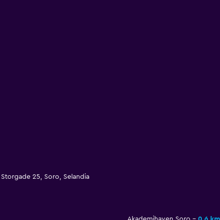
Storgade 25, Soro, Selandia
Akademihaven Soro
0,6 km