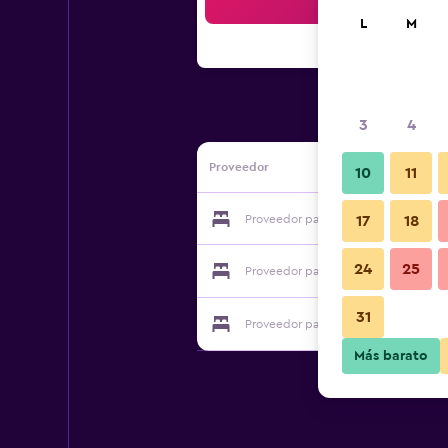
Bus
L
M
3
4
Proveedor
10
11
Proveedor para Hotel Postgaarden S
17
18
24
25
Proveedor para Hotel Postgaarden S
31
Proveedor para Hotel Postgaarden S
Más barato