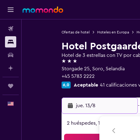
Vuelos
Ofertas de hotel
Hoteles en Europa
H
Alojamientos
Hotel Postgaard
Autos
Hotel de 3 estrellas con TV por cab
3 estrellas
Planifica con IA
Storgade 25, Soro, Selandia
+45 5783 2222
Aceptable
41 calificaciones 
6,0
Trips
Español
jue. 13/8
-
2 huéspedes, 1 habitación