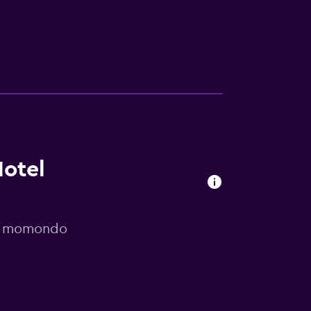
Hotel
or momondo