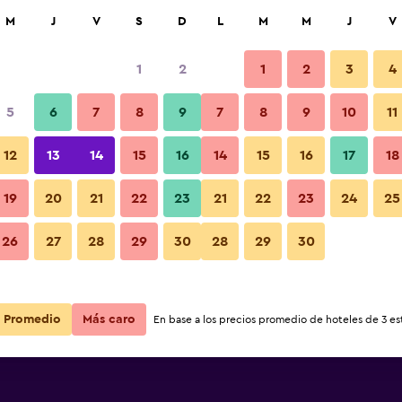
car
M
J
V
S
D
L
M
M
J
V
1
2
1
2
3
4
5
6
7
8
9
7
8
9
10
11
Habitación
12
13
14
15
16
14
15
16
17
18
Ver precios
orø
19
20
21
22
23
21
22
23
24
25
Fotos
26
27
28
29
30
28
29
30
Ver precios
orø
Ver precios
orø
Promedio
Más caro
En base a los precios promedio de hoteles de 3 est