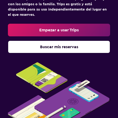
con los amigos o la familia. Trips es gratis y está
Despertador
disponible para su uso independientemente del lugar en
el que reserves.
Perchero
Armario o clóset
Empezar a usar Trips
Estacionamiento y transporte
Buscar mis reservas
Traslado al aeropuerto (con cargos)
Estacionamiento gratuito
Estacionamiento privado
Servicio de traslado (cargo adicional)
Salud y seguridad
Limpieza diaria
Cámaras CCTV en el exterior
Botiquín de primeros auxilios