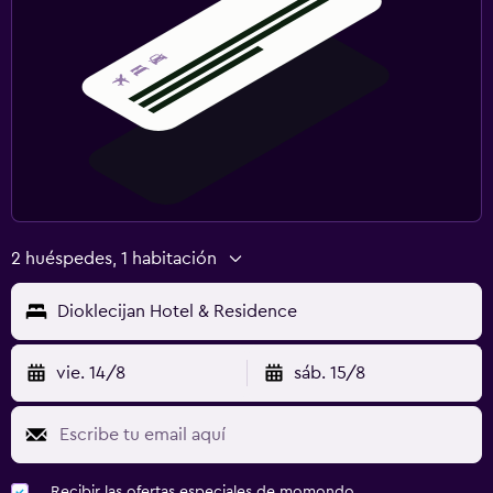
Gimnasio
Gimnasio
Gimnasio
Ideal para familias
Cuna/cama nido disponibles
2 huéspedes, 1 habitación
Dioklecijan Hotel & Residence
vie. 14/8
sáb. 15/8
Recibir las ofertas especiales de momondo