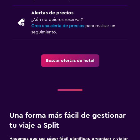
Biblioteca
Alertas de precios
Sala de estar/TV compartida
¿Aún no quieres reservar?
Libros
Crea una alerta de precios
para realizar un
seguimiento.
TV
Aire libre
Buscar ofertas de hotel
Muebles de exterior
Jardín
Terraza/patio
Sillas de playa
Terraza
Una forma más fácil de gestionar
Habitación
tu viaje a Split
Almohada de plumas
Enchufe cerca de la cama
Hacemos que sea súper fácil planificar, organizar y viajar