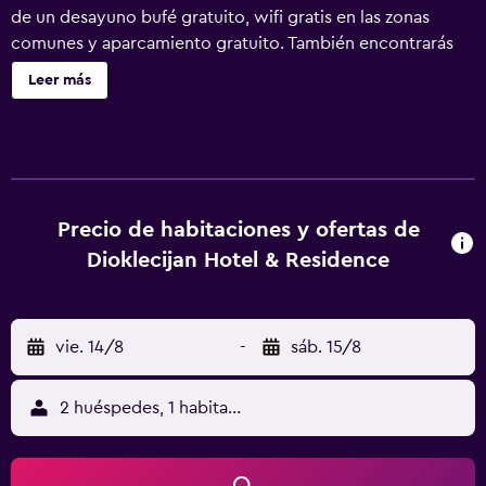
de un desayuno bufé gratuito, wifi gratis en las zonas
comunes y aparcamiento gratuito. También encontrarás
un centro de bienestar, un bar o lounge y un bar junto a la
Leer más
piscina. Dioklecijan Hotel & Residence ofrece 54
alojamientos con minibar y caja fuerte. Las habitaciones
disponen de balcón. Se ofrece una televisión LCD con
canales por satélite de suscripción. Los huéspedes pueden
utilizar los siguientes servicios disponibles en las
habitaciones: frigorífico y cafetera y tetera. Los baños
Precio de habitaciones y ofertas de
están equipados con ducha, albornoces, zapatillas y bidé.
Dioklecijan Hotel & Residence
Los huéspedes pueden navegar por la web gracias a
nuestro acceso a Internet wifi gratis. Entre las
comodidades especialmente pensadas para las personas
vie. 14/8
-
sáb. 15/8
en viaje de negocios se incluyen escritorio, sillas de
oficina y teléfono. Las habitaciones también incluyen
secador de pelo y artículos de higiene personal gratuitos.
2 huéspedes, 1 habitación
Se ofrece servicio de limpieza todos los días. En el
alojamiento hay piscina al aire libre y bañera de