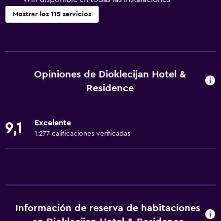
Mostrar los 115 servicios
Servicios básicos
Wifi disponible en todas las instalaciones
Internet
Opiniones de Dioklecijan Hotel &
Extinguidor
Residence
Artículos de aseo gratis
Alarma de humo
Excelente
9,1
Calefacción
1.277 calificaciones verificadas
Aire acondicionado
Wifi gratis
Ropa de cama
Toallas
Información de reserva de habitaciones
Champú