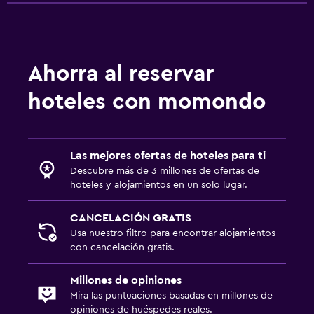
Copas
Tetera eléctrica
Restaurante
Ahorra al reservar
Bar/lounge
hoteles con momondo
La comida se puede entregar en el alojamiento
Minibar
Desayuno en la habitación
Las mejores ofertas de hoteles para ti
Cafetera
Descubre más de 3 millones de ofertas de
hoteles y alojamientos en un solo lugar.
Mesa de comedor
CANCELACIÓN GRATIS
Sistema de entretenimiento
Usa nuestro filtro para encontrar alojamientos
con cancelación gratis.
TV de pantalla plana
TV por cable o vía satélite
Millones de opiniones
Mira las puntuaciones basadas en millones de
Radio
opiniones de huéspedes reales.