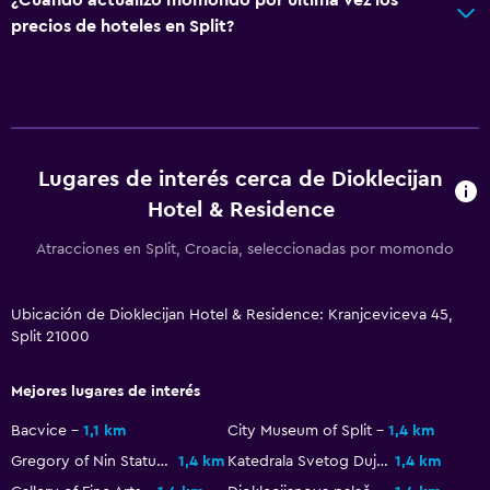
Tina de baño adaptada
precios de hoteles en Split?
Plantas superiores accesibles por ascensor
Servicios y facilidades
Cajero automático/banco
Lugares de interés cerca de Dioklecijan
Centro de negocios
Hotel & Residence
Servicio de despertador
Servicio de conserjería
Atracciones en Split, Croacia, seleccionadas por momondo
Cambio de divisas
Ubicación de Dioklecijan Hotel & Residence: Kranjceviceva 45,
Instalaciones para reuniones
Split 21000
Servicio de habitaciones
Acceso con tarjeta
Mejores lugares de interés
Recepción 24 horas
Bacvice
1,1 km
City Museum of Split
1,4 km
Salas de conferencia
Gregory of Nin Statue
1,4 km
Katedrala Svetog Duje
1,4 km