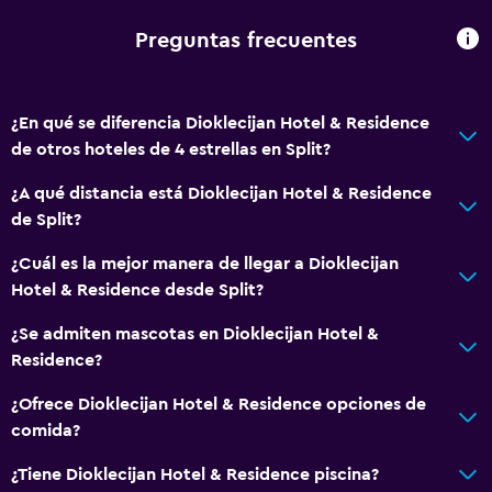
Sofá
Insonorización
Preguntas frecuentes
Teléfono
Vista a la ciudad
¿En qué se diferencia Dioklecijan Hotel & Residence
de otros hoteles de 4 estrellas en Split?
Piscina y spa
¿A qué distancia está Dioklecijan Hotel & Residence
Piscina climatizada
de Split?
Spa
¿Cuál es la mejor manera de llegar a Dioklecijan
Bañera de hidromasaje
Hotel & Residence desde Split?
Piscina al aire libre
¿Se admiten mascotas en Dioklecijan Hotel &
Toallas para piscina
Residence?
Piscina con vista
¿Ofrece Dioklecijan Hotel & Residence opciones de
Vapor
comida?
Piscina en la terraza
¿Tiene Dioklecijan Hotel & Residence piscina?
Masajes