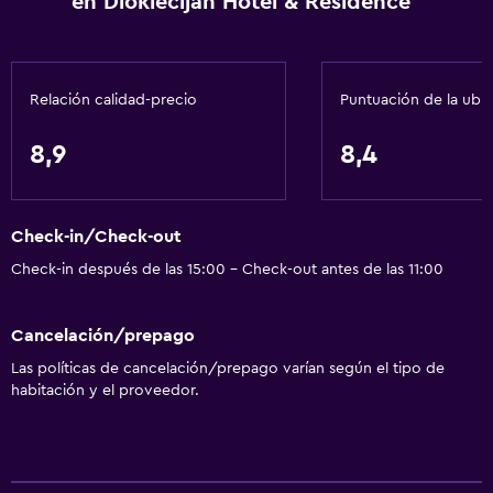
en Dioklecijan Hotel & Residence
Adaptador
Gel de ducha
Papeleras
Relación calidad-precio
Puntuación de la ubi
Acondicionador
8,9
8,4
General
Habitaciones familiares
Check-in/Check-out
Piso de parquet o madera noble
Check-in después de las 15:00 - Check-out antes de las 11:00
Vista a la montaña
Espacio de almacenamiento
Cancelación/prepago
Vista a una calle tranquila
Las políticas de cancelación/prepago varían según el tipo de
Vista al mar
habitación y el proveedor.
Zona de estar
Pantuflas