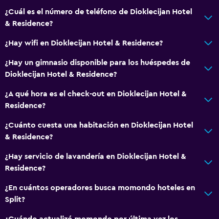
¿Cuál es el número de teléfono de Dioklecijan Hotel
Bar en la piscina
& Residence?
Sauna
¿Hay wifi en Dioklecijan Hotel & Residence?
Accesibilidad y adecuación
¿Hay un gimnasio disponible para los huéspedes de
Almohada hipoalergénica
Dioklecijan Hotel & Residence?
Fregadero bajo
¿A qué hora es el check-out en Dioklecijan Hotel &
Áreas designadas para fumadores
Residence?
Habitaciones para no fumadores disponibles
¿Cuánto cuesta una habitación en Dioklecijan Hotel
Mascotas permitidas bajo consulta (pueden aplicar cargos
& Residence?
extra)
¿Hay servicio de lavandería en Dioklecijan Hotel &
Accesibilidad
Residence?
Ducha adaptada para silla de ruedas
¿En cuántos operadores busca momondo hoteles en
Ascensor
Split?
Ascensor disponible
¿Cuándo actualizó momondo por última vez los