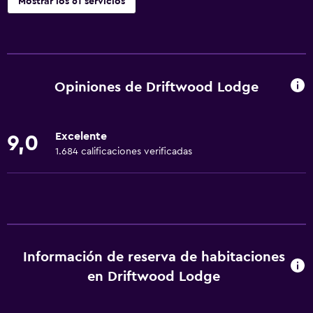
Mostrar los 61 servicios
Servicios básicos
Wifi gratis
Internet
Opiniones de Driftwood Lodge
Toallas
Ventilador
Excelente
9,0
Extinguidor
1.684 calificaciones verificadas
Artículos de aseo gratis
Champú
Alarma de humo
Calefacción
Información de reserva de habitaciones
Gel de ducha
en Driftwood Lodge
Aire acondicionado
Papeleras