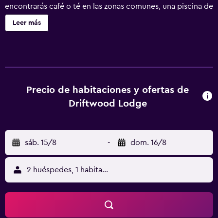
encontrarás café o té en las zonas comunes, una piscina de
temporada y un centro de negocios. Driftwood Lodge
Leer más
ofrece 73 alojamientos con aire acondicionado, con
acceso por pasillos exteriores y cafetera y tetera y
secador de pelo. Se ofrece una televisión de pantalla
plana con canales por satélite. Los huéspedes pueden
navegar por la web gracias a nuestro acceso a Internet
wifi gratis (velocidad: 25 Mbps o más). Los servicios para
Precio de habitaciones y ofertas de
las personas de negocios incluyen teléfono con llamadas
Driftwood Lodge
locales gratuitas (pueden existir restricciones). Se ofrece
servicio de limpieza todos los días y es posible solicitar
juegos de cama hipoalergénicos. En el alojamiento hay
sáb. 15/8
-
dom. 16/8
piscina al aire libre de temporada y bañera de
hidromasaje. Se pueden practicar las actividades de ocio
y esparcimiento que se indican más abajo en las
2 huéspedes, 1 habitación
instalaciones o cerca del alojamiento (es posible que se
aplique un recargo).