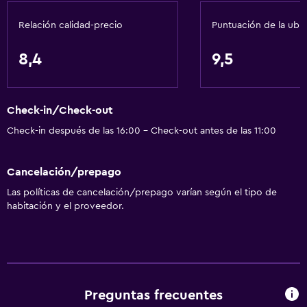
Acondicionador
Relación calidad-precio
Puntuación de la ubi
Accesibilidad y adecuación
8,4
9,5
Unidad accesible para personas en silla de ruedas
Accesibilidad
Check-in/Check-out
Ducha adaptada para silla de ruedas
Check-in después de las 16:00 - Check-out antes de las 11:00
Hipoalergénico
Estacionamiento accesible
Cancelación/prepago
Para no fumadores
Las políticas de cancelación/prepago varían según el tipo de
Almohada sin plumas
habitación y el proveedor.
Inodoro con barras de apoyo
Plantas superiores accesibles por escaleras
Entrada privada
Preguntas frecuentes