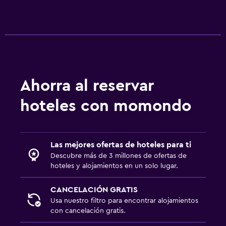
TV de pantalla plana
TV
Servicios y facilidades
Centro de negocios
Ahorra al reservar
Acceso con tarjeta
hoteles con momondo
Lavandería
Lavandería
Las mejores ofertas de hoteles para ti
Descubre más de 3 millones de ofertas de
Actividades
hoteles y alojamientos en un solo lugar.
Senderismo
CANCELACIÓN GRATIS
Usa nuestro filtro para encontrar alojamientos
Salud y seguridad
con cancelación gratis.
Limpieza diaria