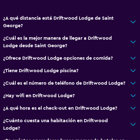
Baño
Ducha
¿A qué distancia está Driftwood Lodge de Saint
Tina de baño
George?
Secador de pelo
¿Cuál es la mejor manera de llegar a Driftwood
Aseo
Lodge desde Saint George?
Papel higiénico
¿Ofrece Driftwood Lodge opciones de comida?
Baño privado
Ducha italiana
¿Tiene Driftwood Lodge piscina?
¿Cuál es el número de teléfono de Driftwood Lodge?
Aire libre
¿Hay wifi en Driftwood Lodge?
Terraza/patio
Sillas de playa
¿A qué hora es el check-out en Driftwood Lodge?
Parrilla
¿Cuánto cuesta una habitación en Driftwood
Terraza
Lodge?
Área de picnic