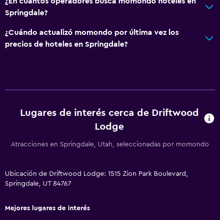
¿En cuántos operadores busca momondo hoteles en
Jardín
Springdale?
¿Cuándo actualizó momondo por última vez los
Comedor
precios de hoteles en Springdale?
Microondas
Restaurante
Bar/lounge
Tetera/cafetera
Lugares de interés cerca de Driftwood
Nevera
Lodge
Cafetera
Atracciones en Springdale, Utah, seleccionadas por momondo
General
Ubicación de Driftwood Lodge: 1515 Zion Park Boulevard,
Vista al río
Springdale, UT 84767
Teléfono
Alfombrado
Mejores lugares de interés