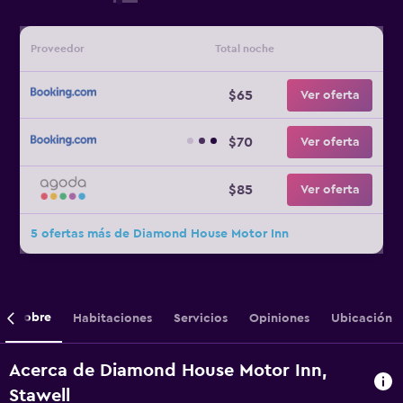
Proveedor
Total noche
$65
Ver oferta
$70
Ver oferta
$85
Ver oferta
5 ofertas más de Diamond House Motor Inn
Sobre
Habitaciones
Servicios
Opiniones
Ubicación
Acerca de Diamond House Motor Inn,
Stawell