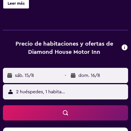
Wi-Fi gratuita. Las habitaciones tienen paredes de ladrillo
Leer más
visto y revestimiento de madera. Incluyen TV, reproductor
de DVD y una manta eléctrica. También disponen de set
de té/café, tostadora y una nevera pequeña. El baño
privado está equipado con ducha y secador de pelo. El
restaurante Diamond House Heritage sirve cocina
australiana moderna y una extensa carta de vinos. Podrá
Precio de habitaciones y ofertas de
degustar platos especialidad de la casa, como gambas al
Diamond House Motor Inn
cilantro con salsa de aguacate y lima y solomillo de
ternera escocesa angus negra a la parrilla. El Diamond
House Motor Inn se encuentra a 2 minutos en coche del
sáb. 15/8
-
dom. 16/8
hipódromo de Stawell y a 5 minutos a pie de la estación
de tren de Stawell. El parque nacional de los Montes
Grampianos está a 20 minutos en coche y el
2 huéspedes, 1 habitación
establecimiento ofrece aparcamiento privado gratuito.