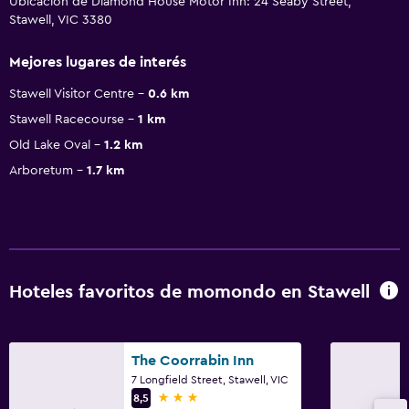
Ubicación de Diamond House Motor Inn: 24 Seaby Street,
Stawell, VIC 3380
Mejores lugares de interés
Stawell Visitor Centre
0.6 km
Stawell Racecourse
1 km
Old Lake Oval
1.2 km
Arboretum
1.7 km
Hoteles favoritos de momondo en Stawell
The Coorrabin Inn
7 Longfield Street, Stawell, VIC
3 estrellas
8,5