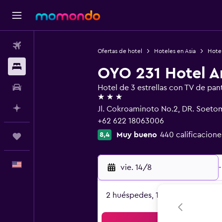
Vuelos
Ofertas de hotel
Hoteles en Asia
Hotel
Alojamientos
OYO 231 Hotel A
Autos
Hotel de 3 estrellas con TV de pant
3 estrellas
Planifica con IA
Jl. Cokroaminoto No.2, DR. Soeto
+62 622 18063006
Muy bueno
440 calificacione
8,4
Trips
Español
vie. 14/8
-
2 huéspedes, 1 habitación