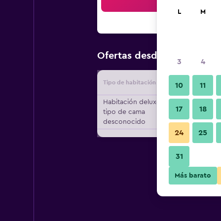
Bus
L
M
$18
Ofertas desde
/
Oferta más
3
4
Tipo de habitación
Proveedo
10
11
Habitación deluxe,
17
18
tipo de cama
desconocido
24
25
31
Más barato