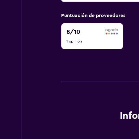
Puntuación de proveedores
8
8
/10
de
1 opinión
10
Inf