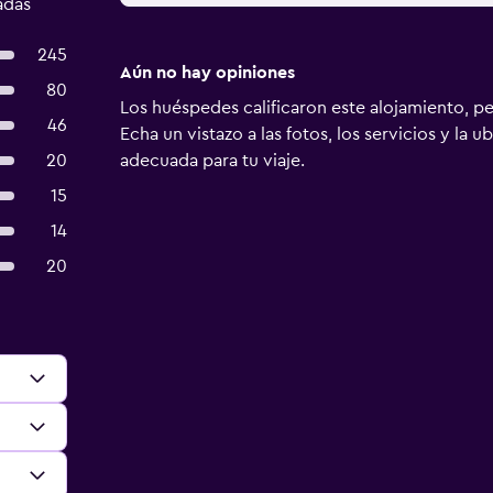
adas
245
Aún no hay opiniones
80
Los huéspedes calificaron este alojamiento, p
46
Echa un vistazo a las fotos, los servicios y la u
20
adecuada para tu viaje.
15
14
20