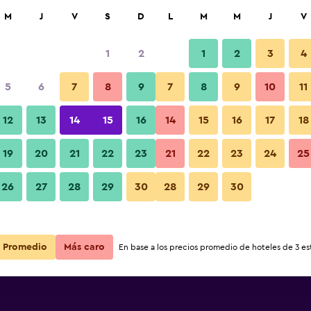
car
M
J
V
S
D
L
M
M
J
V
1
2
1
2
3
4
 barata de precio por noche
5
6
7
8
9
7
8
9
10
11
Lounge
r
Total noche
12
13
14
15
16
14
15
16
17
18
19
20
21
22
23
21
22
23
24
25
$18
Ver oferta
Fotos
26
27
28
29
30
28
29
30
Promedio
Más caro
En base a los precios promedio de hoteles de 3 est