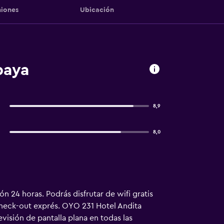
iones
Ubicación
baya
8,9
8,0
n 24 horas. Podrás disfrutar de wifi gratis
check-out exprés. OYO 231 Hotel Andita
visión de pantalla plana en todas las