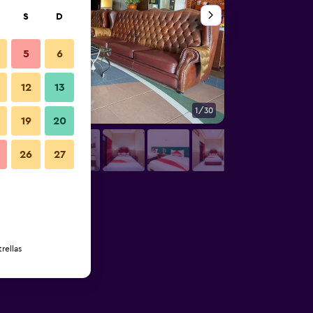
S
D
5
6
12
13
1/30
Lobby
19
20
26
27
rellas