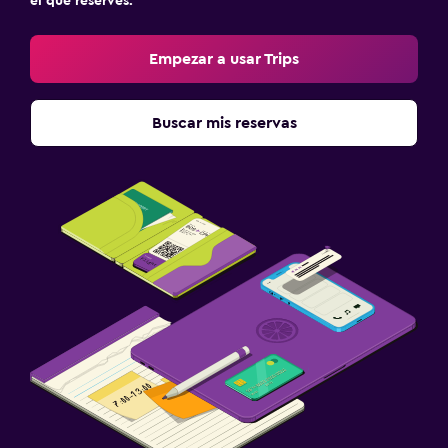
el que reserves.
Equipo infantil para zona de juegos al aire libre
Empezar a usar Trips
Periquera
Accesibilidad y adecuación
Buscar mis reservas
Para no fumadores
Almohada sin plumas
Plantas superiores accesibles por escaleras
Habitación
Cama plegable
Sofá cama
Perchero
Estacionamiento y transporte