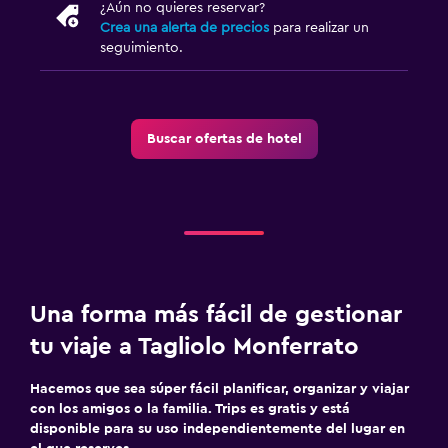
¿Aún no quieres reservar?
Sistema de entretenimiento
Crea una alerta de precios
para realizar un
TV de pantalla plana
seguimiento.
Biblioteca
Servicio de streaming
Buscar ofertas de hotel
TV
Salud y seguridad
Limpieza diaria
Botiquín de primeros auxilios
Mosquitera
Una forma más fácil de gestionar
Seguridad las 24 horas
tu viaje a Tagliolo Monferrato
Ideal para familias
Hacemos que sea súper fácil planificar, organizar y viajar
con los amigos o la familia. Trips es gratis y está
Cuna/cama nido disponibles
disponible para su uso independientemente del lugar en
Comidas para niños