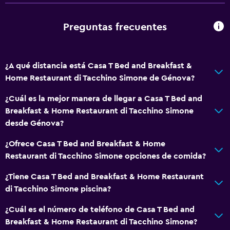
Fruta
Preguntas frecuentes
Menús para dietas especiales (bajo petición)
Restaurante
Desayuno en la habitación
¿A qué distancia está Casa T Bed and Breakfast &
Comedor
Home Restaurant di Tacchino Simone de Génova?
Mesa de comedor
¿Cuál es la mejor manera de llegar a Casa T Bed and
Breakfast & Home Restaurant di Tacchino Simone
Actividades
desde Génova?
Senderismo
¿Ofrece Casa T Bed and Breakfast & Home
Ecoturismo
Restaurant di Tacchino Simone opciones de comida?
Bicicletas
¿Tiene Casa T Bed and Breakfast & Home Restaurant
Golf
di Tacchino Simone piscina?
Ciclismo
¿Cuál es el número de teléfono de Casa T Bed and
Salón de belleza
Breakfast & Home Restaurant di Tacchino Simone?