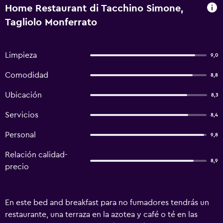
Home Restaurant di Tacchino Simone,
Tagliolo Monferrato
Limpieza
9,0
Comodidad
8,8
Ubicación
8,3
Servicios
8,4
Personal
9,8
Relación calidad-
8,9
precio
En este bed and breakfast para no fumadores tendrás un
restaurante, una terraza en la azotea y café o té en las