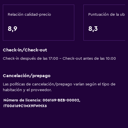
Papeleras
Relación calidad-precio
Puntuación de la ubi
Baño
Ducha
8,9
8,3
Tina de baño
Bidé
Check-in/Check-out
Secador de pelo
Check-in después de las 17:00 - Check-out antes de las 10:00
Aseo
Papel higiénico
Cancelación/prepago
Albornoz
Las políticas de cancelación/prepago varían según el tipo de
habitación y el proveedor.
Baño privado
Número de licencia: 006169-BEB-00002,
IT006169C1MX9FWHX6
Comedor
Copas
Almuerzos para llevar