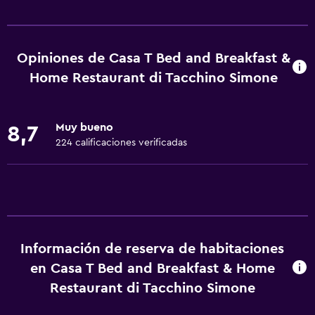
Servicios básicos
Wifi gratis
Wifi disponible en todas las instalaciones
Opiniones de Casa T Bed and Breakfast &
Internet
Home Restaurant di Tacchino Simone
Ropa de cama
Toallas
Muy bueno
8,7
Extinguidor
224 calificaciones verificadas
Artículos de aseo gratis
Champú
Alarma de humo
Calefacción
Información de reserva de habitaciones
Adaptador
en Casa T Bed and Breakfast & Home
Gel de ducha
Restaurant di Tacchino Simone
Aire acondicionado