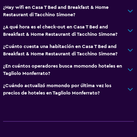
Paseos a caballo
¿Hay wifi en Casa T Bed and Breakfast & Home
Parque acuático
Restaurant di Tacchino Simone?
¿A qué hora es el check-out en Casa T Bed and
General
Breakfast & Home Restaurant di Tacchino Simone?
Vista a una calle tranquila
¿Cuánto cuesta una habitación en Casa T Bed and
Habitaciones familiares
Breakfast & Home Restaurant di Tacchino Simone?
Vista al jardín
¿En cuántos operadores busca momondo hoteles en
Vista al patio interior
Tagliolo Monferrato?
Posibilidad de habitaciones conectadas
¿Cuándo actualizó momondo por última vez los
Vista a punto de interés
precios de hoteles en Tagliolo Monferrato?
Piso de mosaico/mármol
Vista a la ciudad
Servicios y facilidades
Servicio de despertador