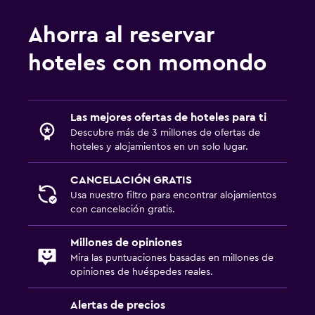
Minimercado en las instalaciones
Ahorra al reservar
Servicio de habitaciones
hoteles con momondo
Mostrador de información turística
Acceso con llave
Botella de agua
Las mejores ofertas de hoteles para ti
Descubre más de 3 millones de ofertas de
Check-in/check-out privado
hoteles y alojamientos en un solo lugar.
Aire libre
CANCELACIÓN GRATIS
Usa nuestro filtro para encontrar alojamientos
Terraza/patio
con cancelación gratis.
Comedor al aire libre
Muebles de exterior
Millones de opiniones
Mira las puntuaciones basadas en millones de
Área de picnic
opiniones de huéspedes reales.
Jardín
Alertas de precios