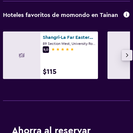
Hoteles favoritos de momondo en Tainan
Shangri-La Far Eastern Tainan
89 Section West, University Road, Tainan
5 estrellas
9,0
$115
Ahorra al reservar