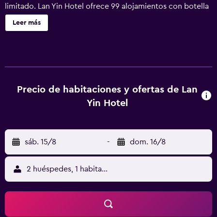
limitado. Lan Yin Hotel ofrece 99 alojamientos con botella
de agua gratuita y zapatillas. Se ofrece una televisión LED
Leer más
en todas las habitaciones. Los baños están equipados con
artículos de higiene personal gratuitos y secador de pelo.
Este hotel en Tainan ofrece acceso a Internet wifi gratis. Se
ofrece servicio de limpieza todos los días.
Precio de habitaciones y ofertas de Lan
Yin Hotel
sáb. 15/8
-
dom. 16/8
2 huéspedes, 1 habitación