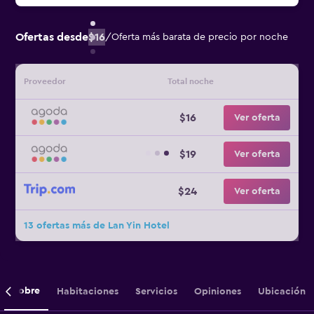
Ofertas desde
$16
/
Oferta más barata de precio por noche
Proveedor
Total noche
$16
Ver oferta
$19
Ver oferta
$24
Ver oferta
13 ofertas más de Lan Yin Hotel
Sobre
Habitaciones
Servicios
Opiniones
Ubicación