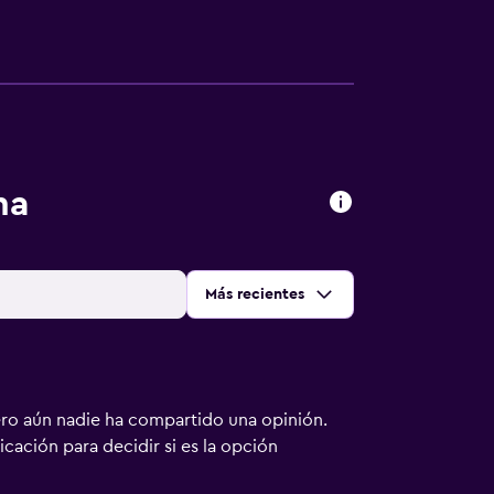
na
Ordenar por
:
Más recientes
ero aún nadie ha compartido una opinión.
bicación para decidir si es la opción