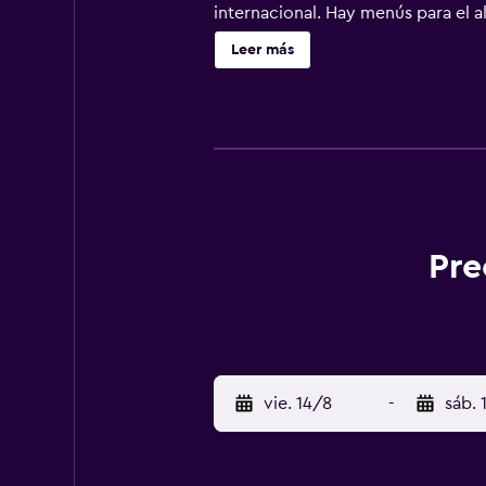
internacional. Hay menús para el 
las montañas. En el establecimient
Leer más
Los teleféricos de Edelweissbahn y
Pre
vie. 14/8
-
sáb. 