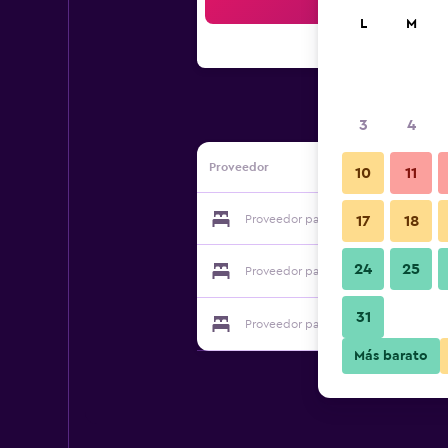
Bus
L
M
3
4
Proveedor
10
11
Proveedor para Hotel Montana
17
18
24
25
Proveedor para Hotel Montana
31
Proveedor para Hotel Montana
Más barato