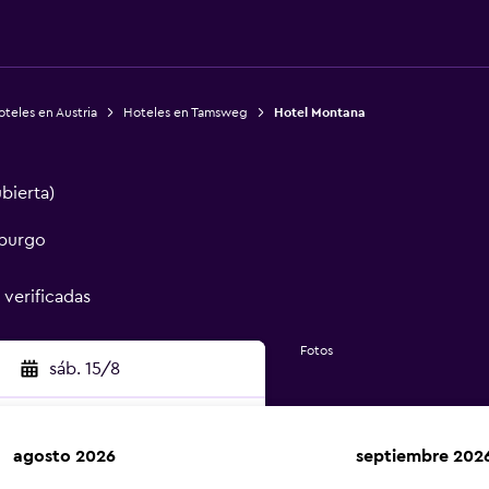
teles en Austria
Hoteles en Tamsweg
Hotel Montana
ubierta)
zburgo
 verificadas
Fotos
sáb. 15/8
agosto 2026
septiembre 202