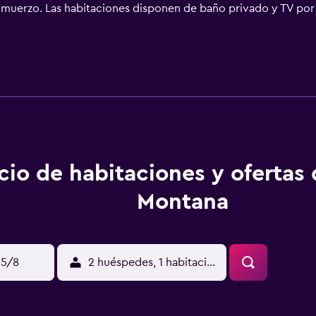
almuerzo. Las habitaciones disponen de baño privado y TV por 
o hay una sala de juegos, mesa de billar y mesa de ping pong.
 Grosseck se encuentran en las inmediaciones. A 4 km hay una
cio de habitaciones y ofertas
Montana
15/8
2 huéspedes, 1 habitación