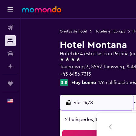
Vuelos
Ofertas de hotel
Hoteles en Europa
Ho
Alojamientos
Hotel Montana
Autos
Hotel de 4 estrellas con Piscina (c
4 estrellas
Planifica con IA
Tauernweg 3, 5562 Tamsweg, Sal
+43 6456 7313
Muy bueno
176 calificaciones
8,8
Trips
Español
vie. 14/8
-
2 huéspedes, 1 habitación