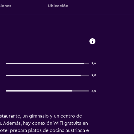
iones
Ubicación
9,4
9,0
8,0
estaurante, un gimnasio y un centro de
s. Además, hay conexión WiFi gratuita en
hotel prepara platos de cocina austriaca e