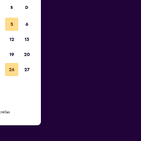
S
D
5
6
12
13
19
20
26
27
rellas