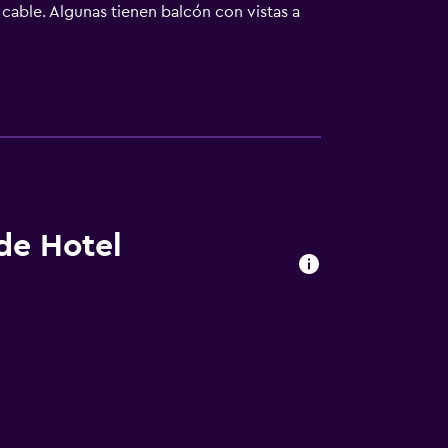
cable. Algunas tienen balcón con vistas a
 A 50 metros hay pistas de esquí de fondo.
 pista de patinaje.
 de Hotel