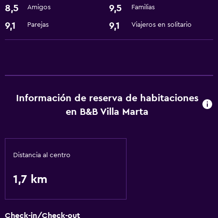
8,5
9,5
Amigos
Familias
Baño
Secador de pelo
9,1
9,1
Parejas
Viajeros en solitario
General
Espacio de almacenamiento
Servicios y facilidades
Información de reserva de habitaciones
Instalaciones para reuniones
en B&B Villa Marta
Servicios básicos
Wifi gratis
Distancia al centro
1,7 km
Check-in/Check-out