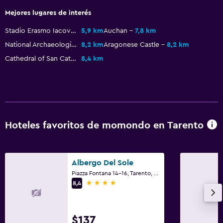
Mejores lugares de interés
Stadio Erasmo Iacovone
5,9 km
Auchan
7,8 km
National Archaeological Museum of Taranto
8,2 km
Aragonese Castle
8,2 km
Cathedral of San Cataldo
8,4 km
Hoteles favoritos de momondo en Tarento
Albergo Del Sole
Piazza Fontana 14-16, Tarento, Provincia de Tarento
4 estrellas
8,4
$137