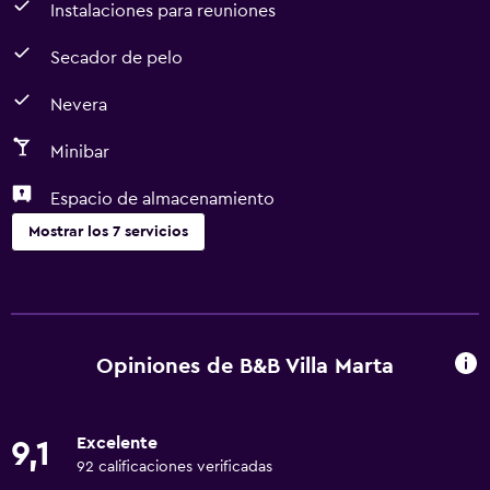
Instalaciones para reuniones
Secador de pelo
Nevera
Minibar
Espacio de almacenamiento
Mostrar los 7 servicios
Comedor
Minibar
Nevera
Opiniones de B&B Villa Marta
Estacionamiento y transporte
Excelente
9,1
Traslado aeropuerto
92 calificaciones verificadas